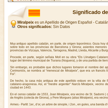
Significado de
Miralpeix
es un Apellido de Origen Español - Catal
Otros significados:
Sin Datos
Muy antiguo apellido catalán, en parte, de origen toponímico. Goza hoy 
sobre todo en las provincias de Barcelona y Girona; asientos menores d
provincias de Vizcaya, Valencia, Tarragona, Madrid, Lleida, Alicante y Burgo
Procede, en parte, según señala Moll en su obra “Els Llinatges Catalan
lugar del término municipal de Tiurana (Noguera), y de una partida de tierra
Sin embargo, es probable que dichos lugares tomaron el nombre del ape
Cerimoniós, se nombra al “menescal de Miralpeix”, que era un francés l
Foi”.
De hecho, la casa más antigua de este apellido estuvo en la villa de 
catalano-aragonesa. Así, el "mestre argenter" Narcís Miralpeix, vecino d
ciudad en 1443.
En el censo catalán de 1553, Joan Miralpeix, era vecino de St. Sadorni ( c
de Anglès (colecta de Girona), y Pere Morgues (alias Miralpeix), era vecino
Armes.- Partit: 1er., d’or, un arbre de sinople, i 2on., en gules, una banda d’