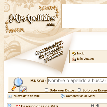
Inicio
Más Votados
Buscar
Solo con Datos.
Solo con Escu
Nuevo dato de Mitzi
Comentarios de Mitzi
27
Descripciones de Mitzi