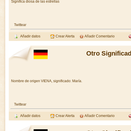
Significa diosa de las estrellas
Twittear
Añadir datos
Crear Alerta
Añadir Comentario
Otro Significad
Nombre de origen VIENA, significado: María.
Twittear
Añadir datos
Crear Alerta
Añadir Comentario