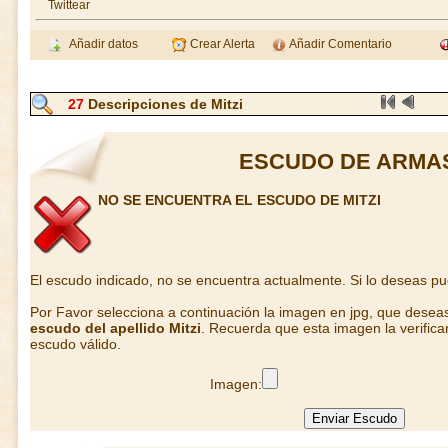
Twittear
Añadir datos
Crear Alerta
Añadir Comentario
27
Descripciones de Mitzi
ESCUDO DE ARMAS
NO SE ENCUENTRA EL ESCUDO DE MITZI
El escudo indicado, no se encuentra actualmente. Si lo deseas p
Por Favor selecciona a continuación la imagen en jpg, que desea
escudo del apellido Mitzi
. Recuerda que esta imagen la verifica
escudo válido.
Imagen: