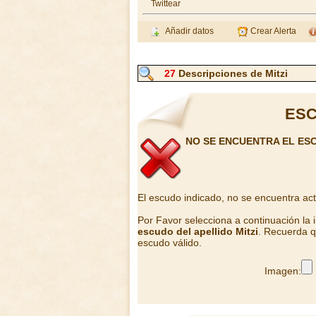
Twittear
Añadir datos
Crear Alerta
27
Descripciones de Mitzi
ESC
NO SE ENCUENTRA EL ESC
El escudo indicado, no se encuentra ac
Por Favor selecciona a continuación la
escudo del apellido Mitzi
. Recuerda q
escudo válido.
Imagen: