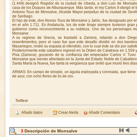
(1.449) designó Regidor de la ciudad de Ubeda, a don Luis de Monsalv
casa de los Duques de Alburquerque. Más tarde, el rey Carlos II otorgó el
Antonio Tous de Monsalve, Alcaide Mayor perpetuo de la ciudad de Sevil
de Santiago.
El hijo de éste, don Alonso Tous de Monsalve y Jalón, fue designado por e
en el año 1.711. En Andalucía, los de este linaje siempre tuvieron gran
gobierno como reconocimiento a su nobleza. Uno de los personajes má
Monsalve.
A su regreso de Grecia, se trasladó a Zamora, retando a don Die
resentimientos, pero el caso fue que este desafío dividió en dos bandos 
Mazariegos, rindió su espada al ofendido, con lo cual éste se dio por satisf
Posteriormente este caballero ingresó en la Orden de Calatrava en 1.55
Pisa (Zamora), gozando de la confianza del emperador Carlos V. Tuvo
Monsalve que siendo afrentado en la Junta del Estado Noble de Caballeros
Santa María la Nueva, fue tanta la vergüenza que sintió que murió tres día
ARMAS: En campo de sinople, un águila exployada y coronada, que tiene 
de azur, con ocho flores de lis de oro.
Twittear
Añadir datos
Crear Alerta
Añadir Comentario
3
Descripción de Monsalve