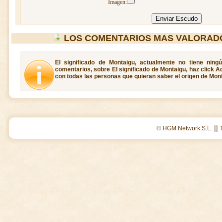
Imagen:
LOS COMENTARIOS MAS VALORAD
El significado de Montaigu, actualmente no tiene ning
comentarios, sobre El significado de Montaigu, haz click A
con todas las personas que quieran saber el origen de Mont
||
© HGM Network S.L.