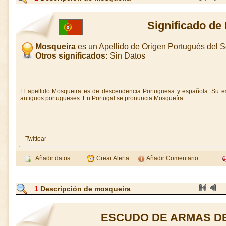
Significado de
Mosqueira
es un Apellido de Origen Portugués del
Otros significados:
Sin Datos
El apellido Mosqueira es de descendencia Portuguesa y española. Su e
antiguos portugueses. En Portugal se pronuncia Mosqueíra.
Twittear
Añadir datos
Crear Alerta
Añadir Comentario
1
Descripción de mosqueira
ESCUDO DE ARMAS D