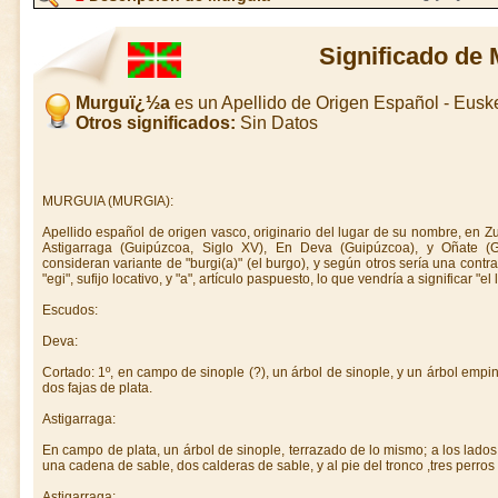
Significado de
Murguï¿½a
es un Apellido de Origen Español - Eus
Otros significados:
Sin Datos
MURGUIA (MURGIA):
Apellido español de origen vasco, originario del lugar de su nombre, en Zuy
Astigarraga (Guipúzcoa, Siglo XV), En Deva (Guipúzcoa), y Oñate (
consideran variante de "burgi(a)" (el burgo), y según otros sería una contr
"egi", sufijo locativo, y "a", artículo paspuesto, lo que vendría a significar "el 
Escudos:
Deva:
Cortado: 1º, en campo de sinople (?), un árbol de sinople, y un árbol empi
dos fajas de plata.
Astigarraga:
En campo de plata, un árbol de sinople, terrazado de lo mismo; a los lado
una cadena de sable, dos calderas de sable, y al pie del tronco ,tres perro
Astigarraga: