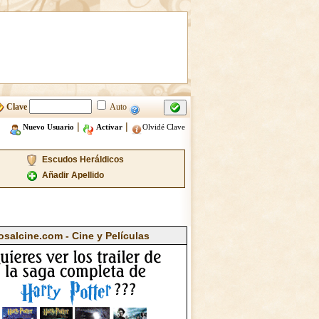
Clave
Auto
|
|
Nuevo Usuario
Activar
Olvidé Clave
Escudos Heráldicos
Añadir Apellido
osalcine.com - Cine y Películas