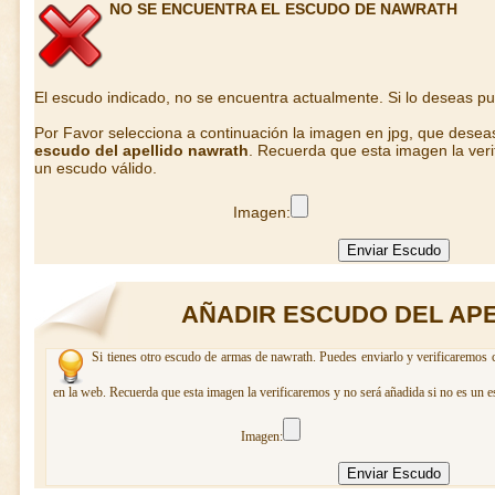
NO SE ENCUENTRA EL ESCUDO DE NAWRATH
El escudo indicado, no se encuentra actualmente. Si lo deseas p
Por Favor selecciona a continuación la imagen en jpg, que desea
escudo del apellido nawrath
. Recuerda que esta imagen la veri
un escudo válido.
Imagen:
AÑADIR ESCUDO DEL AP
Si tienes otro escudo de armas de nawrath. Puedes enviarlo y verificaremos c
en la web. Recuerda que esta imagen la verificaremos y no será añadida si no es un e
Imagen: