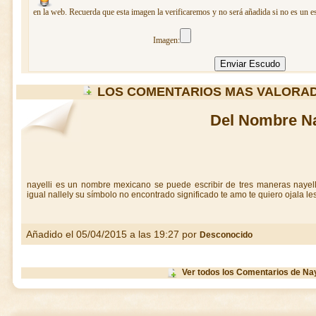
en la web. Recuerda que esta imagen la verificaremos y no será añadida si no es un e
Imagen:
LOS COMENTARIOS MAS VALORAD
Del Nombre Na
nayelli es un nombre mexicano se puede escribir de tres maneras nayelli
igual nallely su símbolo no encontrado significado te amo te quiero ojala l
Añadido el 05/04/2015 a las 19:27 por
Desconocido
Ver todos los Comentarios de Nay