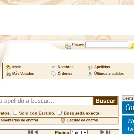
Usuario
Inicio
Nombres
Apellidos
Más Votados
Órdenes
Últimos añadidos
Centr
Datos.
Solo con Escudo.
Busqueda exacta.
omentarios de onofrei
Escudo de onofrei
Página