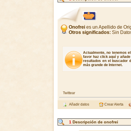
Onofrei
es un Apellido de Or
Otros significados:
Sin Dato
Actualmente, no tenemos el 
favor haz click aquí y añad
resultados en el buscador d
más grande de Internet.
Twittear
Añadir datos
Crear Alerta
1
Descripción de onofrei