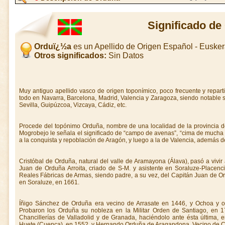
Significado d
Orduï¿½a
es un Apellido de Origen Español - Euske
Otros significados:
Sin Datos
Muy antiguo apellido vasco de origen toponímico, poco frecuente y reparti
todo en Navarra, Barcelona, Madrid, Valencia y Zaragoza, siendo notable 
Sevilla, Guipúzcoa, Vizcaya, Cádiz, etc.
Procede del topónimo Orduña, nombre de una localidad de la provincia de
Mogrobejo le señala el significado de “campo de avenas”, “cima de mucha 
a la conquista y repoblación de Aragón, y luego a la de Valencia, además de
Cristóbal de Orduña, natural del valle de Aramayona (Álava), pasó a vivi
Juan de Orduña Arroita, criado de S-M. y asistente en Soraluze-Placenc
Reales Fábricas de Armas, siendo padre, a su vez, del Capitán Juan de O
en Soraluze, en 1661.
Íñigo Sánchez de Orduña era vecino de Arrasate en 1446, y Ochoa y o
Probaron los Orduña su nobleza en la Militar Orden de Santiago, en 
Chancillerías de Valladolid y de Granada, haciéndolo ante ésta última, 
Huete (Cuenca), en 1552, y Hernando Orduña de Aragandona. Vecino de C