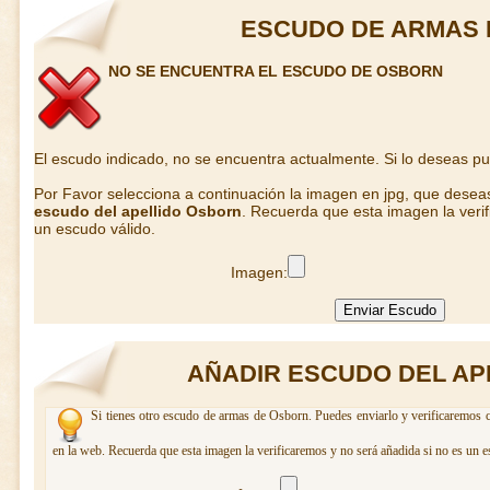
ESCUDO DE ARMAS
NO SE ENCUENTRA EL ESCUDO DE OSBORN
El escudo indicado, no se encuentra actualmente. Si lo deseas p
Por Favor selecciona a continuación la imagen en jpg, que desea
escudo del apellido Osborn
. Recuerda que esta imagen la veri
un escudo válido.
Imagen:
AÑADIR ESCUDO DEL AP
Si tienes otro escudo de armas de Osborn. Puedes enviarlo y verificaremos c
en la web. Recuerda que esta imagen la verificaremos y no será añadida si no es un e