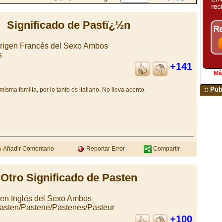
Significado de Pastï¿½n
Origen Francés del Sexo Ambos
s
+141
Má
:: Pub
sma familia, por lo tanto es italiano. No lleva acento.
Añadir Comentario
Reportar Error
Compartir
Otro Significado de Pasten
gen Inglés del Sexo Ambos
asten/Pastene/Pastenes/Pasteur
+100