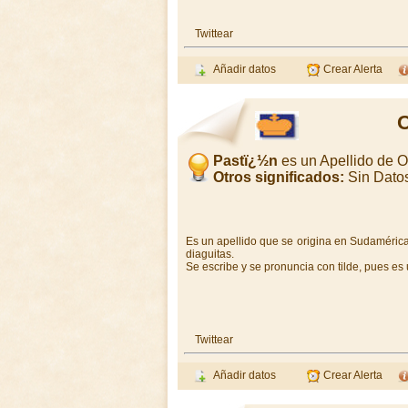
Twittear
Añadir datos
Crear Alerta
O
Pastï¿½n
es un Apellido de 
Otros significados:
Sin Dato
Es un apellido que se origina en Sudamérica,
diaguitas.
Se escribe y se pronuncia con tilde, pues e
Twittear
Añadir datos
Crear Alerta