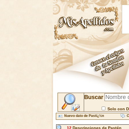
Buscar
Solo con D
Nuevo dato de Pastï¿½n
C
12
Descripciones de Pastén