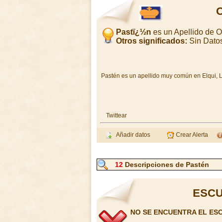
O
Pastï¿½n
es un Apellido de 
Otros significados:
Sin Dato
Pastén es un apellido muy común en Elqui, L
Twittear
Añadir datos
Crear Alerta
12
Descripciones de Pastén
ESCU
NO SE ENCUENTRA EL ES