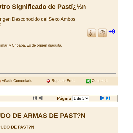
tro Significado de Pastï¿½n
Origen Desconocido del Sexo Ambos
s
+9
imarí y Choapa. Es de origen diaguita.
Añadir Comentario
Reportar Error
Compartir
Página
DO DE ARMAS DE PAST?N
CUDO DE PAST?N