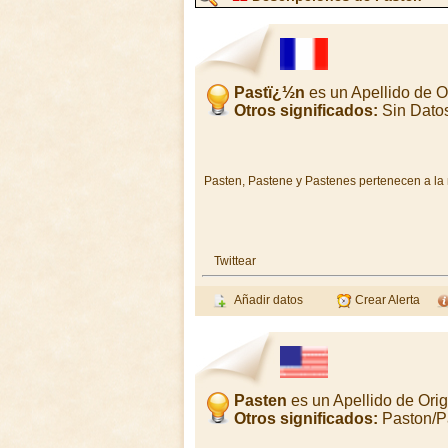
Pastï¿½n
es un Apellido de 
Otros significados:
Sin Dato
Pasten, Pastene y Pastenes pertenecen a la mi
Twittear
Añadir datos
Crear Alerta
Pasten
es un Apellido de Ori
Otros significados:
Paston/P