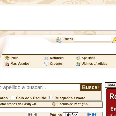
Usuario
Inicio
Nombres
Apellidos
Más Votados
Órdenes
Últimos añadidos
Envía
atos.
Solo con Escudo.
Busqueda exacta.
omentarios de Pastï¿½n
Escudo de Pastï¿½n
Página