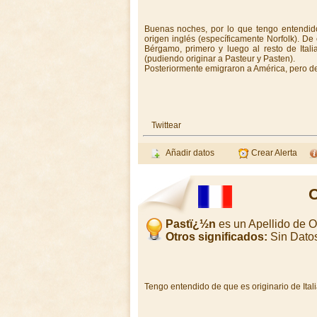
Buenas noches, por lo que tengo entendido
origen inglés (específicamente Norfolk). D
Bérgamo, primero y luego al resto de Ital
(pudiendo originar a Pasteur y Pasten).
Posteriormente emigraron a América, pero d
Twittear
Añadir datos
Crear Alerta
O
Pastï¿½n
es un Apellido de 
Otros significados:
Sin Dato
Tengo entendido de que es originario de Ital