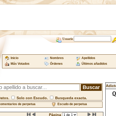
Usuario
Inicio
Nombres
Apellidos
Más Votados
Órdenes
Últimos añadidos
Adict
Datos.
Solo con Escudo.
Busqueda exacta.
omentarios de perpetua
Escudo de perpetua
Página