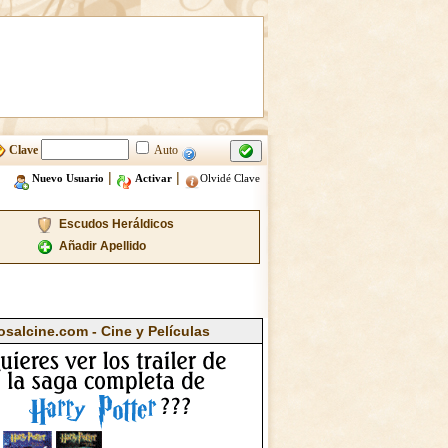
Clave
Auto
|
|
Nuevo Usuario
Activar
Olvidé Clave
Escudos Heráldicos
Añadir Apellido
osalcine.com - Cine y Películas