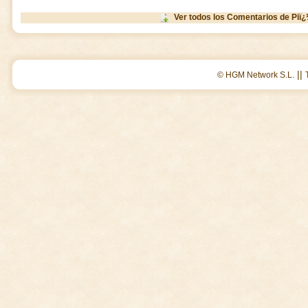
Ver todos los Comentarios de Piï
||
© HGM Network S.L.