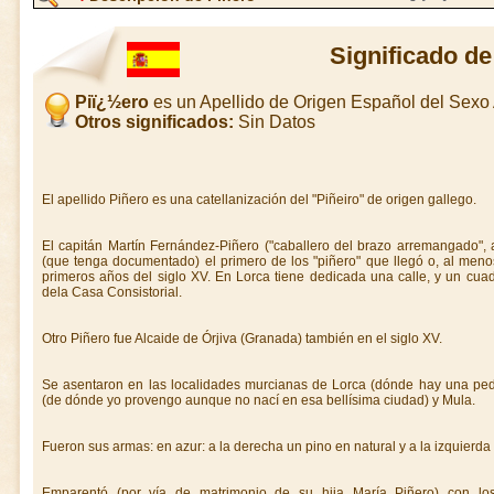
Significado de
Piï¿½ero
es un Apellido de Origen Español del Sex
Otros significados:
Sin Datos
El apellido Piñero es una catellanización del "Piñeiro" de origen gallego.
El capitán Martín Fernández-Piñero ("caballero del brazo arremangado", a
(que tenga documentado) el primero de los "piñero" que llegó o, al meno
primeros años del siglo XV. En Lorca tiene dedicada una calle, y un cua
dela Casa Consistorial.
Otro Piñero fue Alcaide de Órjiva (Granada) también en el siglo XV.
Se asentaron en las localidades murcianas de Lorca (dónde hay una ped
(de dónde yo provengo aunque no nací en esa bellísima ciudad) y Mula.
Fueron sus armas: en azur: a la derecha un pino en natural y a la izquierda u
Emparentó (por vía de matrimonio de su hija María Piñero) con los 