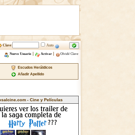
Clave
Auto
|
|
Nuevo Usuario
Activar
Olvidé Clave
Escudos Heráldicos
Añadir Apellido
osalcine.com - Cine y Películas