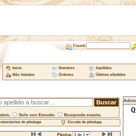
Usuario
Inicio
Nombres
Apellidos
Más Votados
Órdenes
Últimos añadidos
Adict
atos.
Solo con Escudo.
Busqueda exacta.
omentarios de pittaluga
Escudo de pittaluga
Página