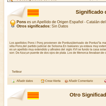
Significado
Pons
es un Apellido de Origen Español - Catalán d
Otros significados:
Sin Datos
Los apellidos Pons i Ponç provienen de Pontius(derivado de Pontus"la mar"
villa Pons,del partido judicial de Solsona.En baleares ya estava muy ext
es un apellido muy extendido y afinales del siglo XVI se fundo la casa sol
son: De Azur,un puente de dos ojos de plata .Los de Menorca llevaban:de 
Twittear
Añadir datos
Crear Alerta
Añadir Comentario
Otro Significa