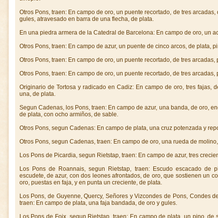
Otros Pons, traen: En campo de oro, un puente recortado, de tres arcadas
gules, atravesado en barra de una flecha, de plata.
En una piedra armera de la Catedral de Barcelona: En campo de oro, un ac
Otros Pons, traen: En campo de azur, un puente de cinco arcos, de plata, 
Otros Pons, traen: En campo de oro, un puente recortado, de tres arcadas,
Otros Pons, traen: En campo de oro, un puente recortado, de tres arcadas, 
Originario de Tortosa y radicado en Cadiz: En campo de oro, tres fajas, 
una, de plata.
Segun Cadenas, los Pons, traen: En campo de azur, una banda, de oro, en
de plata, con ocho armiños, de sable.
Otros Pons, segun Cadenas: En campo de plata, una cruz potenzada y repo
Otros Pons, segun Cadenas, traen: En campo de oro, una rueda de molino, d
Los Pons de Picardia, segun Rietstap, traen: En campo de azur, tres crecie
Los Pons de Roannais, segun Rietstap, traen: Escudo escacado de pl
escudete, de azur, con dos leones afrontados, de oro, que sostienen un cora
oro, puestas en faja, y en punta un creciente, de plata.
Los Pons, de Guyenne, Quercy, Señores y Vizcondes de Pons, Condes de 
traen: En campo de plata, una faja bandada, de oro y gules.
Los Pons de Foix, segun Rietstap, traen: En campo de plata, un pino, de s