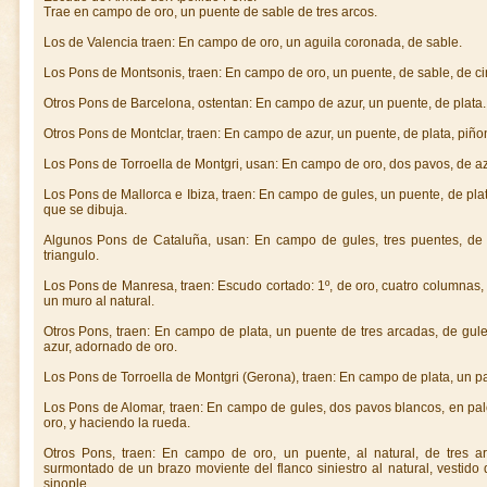
Trae en campo de oro, un puente de sable de tres arcos.
Los de Valencia traen: En campo de oro, un aguila coronada, de sable.
Los Pons de Montsonis, traen: En campo de oro, un puente, de sable, de c
Otros Pons de Barcelona, ostentan: En campo de azur, un puente, de plata.
Otros Pons de Montclar, traen: En campo de azur, un puente, de plata, piño
Los Pons de Torroella de Montgri, usan: En campo de oro, dos pavos, de az
Los Pons de Mallorca e Ibiza, traen: En campo de gules, un puente, de plat
que se dibuja.
Algunos Pons de Cataluña, usan: En campo de gules, tres puentes, de 
triangulo.
Los Pons de Manresa, traen: Escudo cortado: 1º, de oro, cuatro columnas, al
un muro al natural.
Otros Pons, traen: En campo de plata, un puente de tres arcadas, de gul
azur, adornado de oro.
Los Pons de Torroella de Montgri (Gerona), traen: En campo de plata, un pa
Los Pons de Alomar, traen: En campo de gules, dos pavos blancos, en palo
oro, y haciendo la rueda.
Otros Pons, traen: En campo de oro, un puente, al natural, de tres a
surmontado de un brazo moviente del flanco siniestro al natural, vesti
sinople.