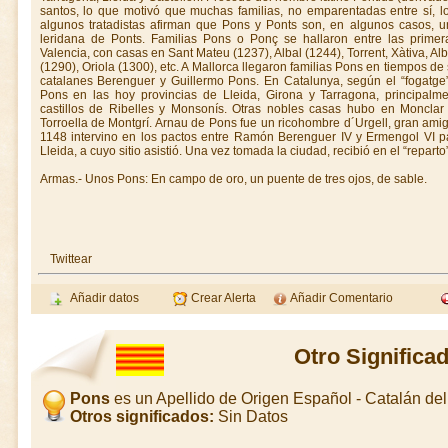
santos, lo que motivó que muchas familias, no emparentadas entre sí, l
algunos tratadistas afirman que Pons y Ponts son, en algunos casos, un
leridana de Ponts. Familias Pons o Ponç se hallaron entre las prime
Valencia, con casas en Sant Mateu (1237), Albal (1244), Torrent, Xàtiva, A
(1290), Oriola (1300), etc. A Mallorca llegaron familias Pons en tiempos de
catalanes Berenguer y Guillermo Pons. En Catalunya, según el “fogatge
Pons en las hoy provincias de Lleida, Girona y Tarragona, principal
castillos de Ribelles y Monsonís. Otras nobles casas hubo en Monclar 
Torroella de Montgrí. Arnau de Pons fue un ricohombre d´Urgell, gran ami
1148 intervino en los pactos entre Ramón Berenguer IV y Ermengol VI p
Lleida, a cuyo sitio asistió. Una vez tomada la ciudad, recibió en el “repar
Armas.- Unos Pons: En campo de oro, un puente de tres ojos, de sable.
Twittear
Añadir datos
Crear Alerta
Añadir Comentario
Otro Significa
Pons
es un Apellido de Origen Español - Catalán d
Otros significados:
Sin Datos