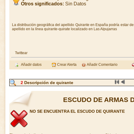
Otros significados:
Sin Datos
La distribución geográfica del apellido Quirante en España podría estar d
apellido en la línea quirante-quirate localizado en Las Alpujarras
Twittear
Añadir datos
Crear Alerta
Añadir Comentario
2
Descripción de quirante
ESCUDO DE ARMAS D
NO SE ENCUENTRA EL ESCUDO DE QUIRANTE