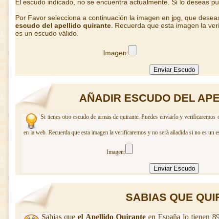
El escudo indicado, no se encuentra actualmente. Si lo deseas p
Por Favor selecciona a continuación la imagen en jpg, que desea
escudo del apellido quirante
. Recuerda que esta imagen la ver
es un escudo válido.
Imagen:
AÑADIR ESCUDO DEL APE
Si tienes otro escudo de armas de quirante. Puedes enviarlo y verificaremos 
en la web. Recuerda que esta imagen la verificaremos y no será añadida si no es un e
Imagen:
SABIAS QUE QUIR
Sabias que
el Apellido Quirante
en España lo tienen 89