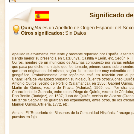
Significado d
Quirï¿½s
es un Apellido de Origen Español del Sex
Otros significados:
Sin Datos
Apellido relativamente frecuente y bastante repartido por España, asentad
siendo menor su presencia en Catalunya, Castilla y León, etc. Según R. F
Quirós, nombre de un municipio de Asturias compuesto por varias entida
que pasa por dicho municipio que fue tomado, primero como sobrenombre 
que eran originarios del mismo, según fue costumbre muy extendida en l
geográfico. Probablemente, este topónimo esté en relación con el pr
Chancillería de Valladolid probaron su hidalguía, entre otros: Alonso Quiró
Antonio Quirós, vecino de Portillo (Salamanca), en 1556; Gabriel Quirós,
Martín de Quirós, vecino de Pravia (Asturias), 1569, etc. Por otra p
Chancillería de Granada, entre otros: Diego de Quirós, vecino de Córdoba
Don Benito (Badajoz), en 1537; Juan de Quirós, vecino de Alcazar (Granad
Militar de Segovia” se guardan los expedientes, entre otros, de los oficia
Manuel Quirós, Artillería, 1772, etc.
Armas.- El “Repertorio de Blasones de la Comunidad Hispánica” recoge par
puestas en faja.