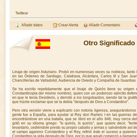
Twittear
Añadir datos
Crear Alerta
Añadir Comentario
Otro Significado
Linaje de origen Asturiano. Probó en numerosas veces su nobleza, tanto 
en las Órdenes de Santiago, Calatrava, Alcántara, Carlos III y San Ju
Chancillerías de Valladolid, Audiencia de Oviedo y Compañía de Guardias
Se ha escrito repetidamente que el linaje de Quirós tiene su origen
Constantinopla del mismo nombre). quien con un poderoso ejército defendi
en que le tenía Desiderio, y derrotó a los longobardos, siendo tal la grati
que hízole exclamar que se la debía "después de Dios a Constantino".
Pero otra versión viene a explicarlo con notoria ligereza, asegurándon
gente fue a España, para ayudar al Rey don Ramiro I en las guerras de
encontrándose en una batalla, que se libró en el año 846, muy cerca del
gritó en su idioma griego: "Is quirós, Is quirós", que quiere decir, "tent
levantarlo, cediéndole presto su propio caballo y armas y salvándole así d
el campo agareno Constantino y el Rey, refirió éste el suceso a quien
Constantino la vida después de Dios, por lo que aquél comenzó a llamarse