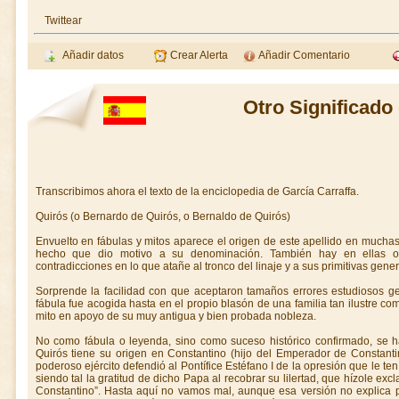
Twittear
Añadir datos
Crear Alerta
Añadir Comentario
Otro Significado
Transcribimos ahora el texto de la enciclopedia de García Carraffa.
Quirós (o Bernardo de Quirós, o Bernaldo de Quirós)
Envuelto en fábulas y mitos aparece el origen de este apellido en mucha
hecho que dio motivo a su denominación. También hay en ellas os
contradicciones en lo que atañe al tronco del linaje y a sus primitivas gene
Sorprende la facilidad con que aceptaron tamaños errores estudiosos ge
fábula fue acogida hasta en el propio blasón de una familia tan ilustre com
mito en apoyo de su muy antigua y bien probada nobleza.
No como fábula o leyenda, sino como suceso histórico con­firmado, se h
Quirós tiene su origen en Constantino (hijo del Emperador de Cons­tan
poderoso ejército defendió al Pontífice Estéfano I de la opresión que le ten
siendo tal la gratitud de dicho Papa al recobrar su lilertad, que hízole e
Constantino”. Hasta aquí no vamos mal, aunque esa versión no explica por