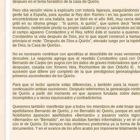
después en el lema heráldico de la casa de Quirós.
Pero otra versión viene a explicarlo con notoria ligereza, asegurándon
gente fué a España, para ayudar al Rey don Ramiro I en las guerras co
encontrándose en una batalla, que se libró en el año 846, muy cerca del
gritó en su idioma griego : “Is quirós, Is quirós”, que quiere decir “tent
levantarlo, cediéndole presto su propio caballo y armas y salvándole así d
el campo agareno Constantino y el Rey, refirió éste el suceso a quien
Constantino la vida después de Dios, por lo que aquél comenzó a llamar
prin­cipio el mote: “Después de Dios a Quirós”, elevado luego por la hipér
de Dios, la Casa de Quirós».
No es necesario contribuir con apostillas al descrédito de esas versiones,
des­cubre. La segunda agrega que el repetido Constantino casó con D
Bernardo de Carpio (en pugna con los datos de graves historiadores que 
despuúes, casada con Ximeno Vela, Ricohombre de don Ordoño II) , ha
sucesión que difiere por completo de la que presti­giosos genealogist
primeros ascendientes de los Quirós.
Para que el lector aprecie estas diferencias, y también para la mayor
continuación ambas sucesiones. Después referiremos la genealogía contin
de Quirós a partir del momento en que aparece fundada sobre datos 
incompletos y a veces equivocados y contradictorios.
Queremos también manifestar que a todos los miembros de este linaje que f
apellida­mos Bernardo de Quirós, y no Bernaldo dc Quirós, porque en anti
Nobiliarios apare­cen apellidados «Bernardo» y pasaron varios siglos
«Bernardo» en “Bernaldo”, en las aludidas fuentes informativas y en el u
con el de Quirós. En tiempos más moder­nos predomina ya la forma de B
documentos. Y en el avance de los años acabó por imponerse totalmente l