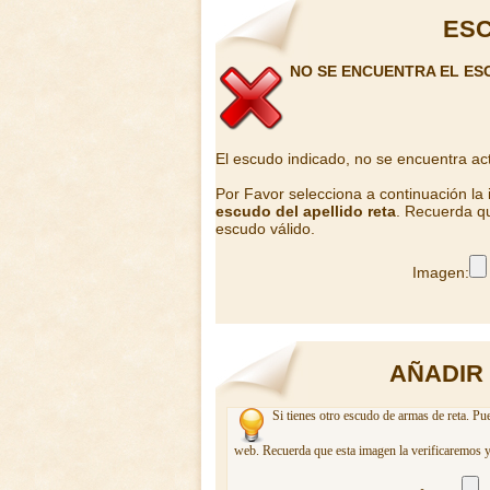
ESC
NO SE ENCUENTRA EL ES
El escudo indicado, no se encuentra ac
Por Favor selecciona a continuación la
escudo del apellido reta
. Recuerda qu
escudo válido.
Imagen:
AÑADIR
Si tienes otro escudo de armas de reta. Pu
web. Recuerda que esta imagen la verificaremos y