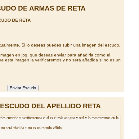
UDO DE ARMAS DE RETA
CUDO DE RETA
tualmente. Si lo deseas puedes subir una imagen del escudo.
 imagen en jpg, que deseas enviar para añadirla como
el
e esta imagen la verificaremos y no será añadida si no es un
 ESCUDO DEL APELLIDO RETA
edes enviarlo y verificaremos cual es el más antiguo y real y lo mostraremos en la
 no será añadida si no es un escudo válido.