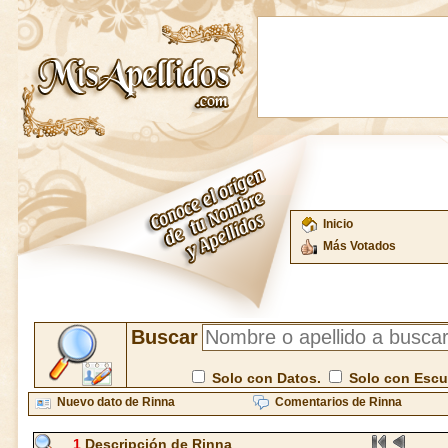
Inicio
Más Votados
Buscar
Solo con Datos.
Solo con Esc
Nuevo dato de Rinna
Comentarios de Rinna
1
Descripción de Rinna