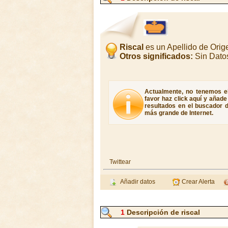
Riscal
es un Apellido de Ori
Otros significados:
Sin Dato
Actualmente, no tenemos el 
favor haz click aquí y añad
resultados en el buscador d
más grande de Internet.
Twittear
Añadir datos
Crear Alerta
1
Descripción de riscal