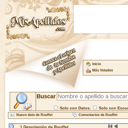
Inicio
Más Votados
Buscar
Solo con Datos.
Solo con Escu
Nuevo dato de Rouffet
Comentarios de Rouffet
1
Descripción de Rouffet