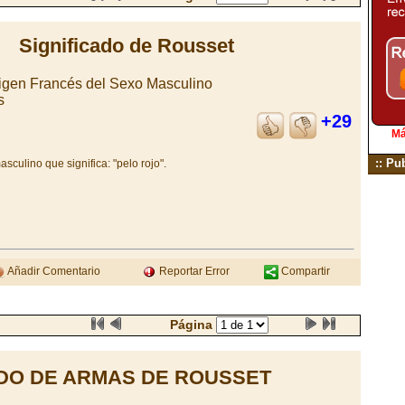
Significado de Rousset
gen Francés del Sexo Masculino
s
+29
Má
:: Pu
culino que significa: "pelo rojo".
Añadir Comentario
Reportar Error
Compartir
Página
DO DE ARMAS DE ROUSSET