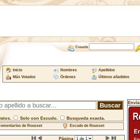
Usuario
Inicio
Nombres
Apellidos
Más Votados
Órdenes
Últimos añadidos
Envía
Datos.
Solo con Escudo.
Busqueda exacta.
omentarios de Rousset
Escudo de Rousset
Página