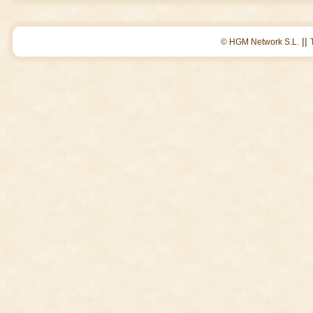
||
© HGM Network S.L.