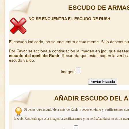
ESCUDO DE ARMAS
NO SE ENCUENTRA EL ESCUDO DE RUSH
El escudo indicado, no se encuentra actualmente. Si lo deseas p
Por Favor selecciona a continuación la imagen en jpg, que desea
escudo del apellido Rush
. Recuerda que esta imagen la verific
escudo válido.
Imagen:
AÑADIR ESCUDO DEL A
Si tienes otro escudo de armas de Rush. Puedes enviarlo y verificaremos cual
la web. Recuerda que esta imagen la verificaremos y no será añadida si no es un escu