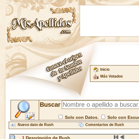
Inicio
Más Votados
Buscar
Solo con Datos.
Solo con Escu
Nuevo dato de Rush
Comentarios de Rush
1
Descripción de Rush