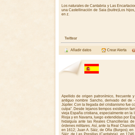
Los naturales de Cantabria y Las Encartacio
una Castellinación de Saia (buitre)Los hij
en z.
Twittear
Añadir datos
Crear Alerta
Apellido de origen patronímico, frecuente 
antiguo nombre Sancho, derivado del de –
Júpiter. Con la llegada del cristianismo fue c
culpa”. Desde lejanos tiempos existieron fam
vieja España cristiana, especialmente en la
Rioja y en Navarra, luego extendidas por Esp
hidalguía ante las Reales Chancillerías d
órdenes militares. Así, ante la Real Chancill
en 1612; Juan A. Sáiz, de Oña (Burgos), en
Sáiz, de Las Presillas (Cantabria), en 1746