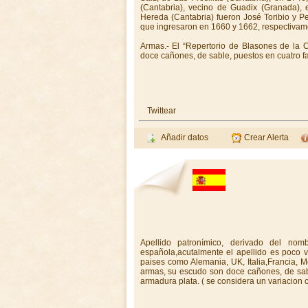
(Cantabria), vecino de Guadix (Granada),
Hereda (Cantabria) fueron José Toribio y Pe
que ingresaron en 1660 y 1662, respectivam
Armas.- El “Repertorio de Blasones de la C
doce cañones, de sable, puestos en cuatro faj
Twittear
Añadir datos
Crear Alerta
Apellido patronímico, derivado del no
española,acutalmente el apellido es poco v
paises como Alemania, UK, Italia,Francia, Me
armas, su escudo son doce cañones, de sabl
armadura plata. ( se considera un variacion