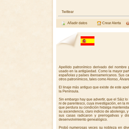
Twittear
Añadir datos
Crear Alerta
Apellido patronímico derivado del nombre 
usado en la antigüedad. Como la mayor parte
españolas y países iberoamericanos. Sus car
otros patronímicos, tales como Alonso, Álvar
El linaje más antiguo que existe de este ape
la Península.
Sin embargo hay que advertir, que el Sáiz lo 
ni de parentesco, cuya investigación, en la ma
que perdura su condición hidalga mantenida d
su ascendencia, claro indicio de abolengo, 
sus casas radicaron y prerrogativas y di
desenvolvimiento genealógico.
Probó numerosas veces su nobleza en dive