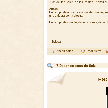
Juan de Jerusalén, en las Reales Chanciller
Armas:
En campo de oro, una encina, de sinople, frut
una caldera por la diestra.
En campo de sinople, doce cañones, de sable,
Twittear
Añadir datos
Crear Alerta
7
Descripciones de Saiz
ESC