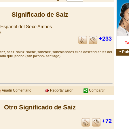
Significado de Saiz
n Español del Sexo Ambos
s
+233
Tu
:: Pub
anz, saez, sainz, saenz, sanchez, sanchis todos ellos descendientes del
ado que jacobo (san jacobo- santiago).
Añadir Comentario
Reportar Error
Compartir
Otro Significado de Saiz
+72