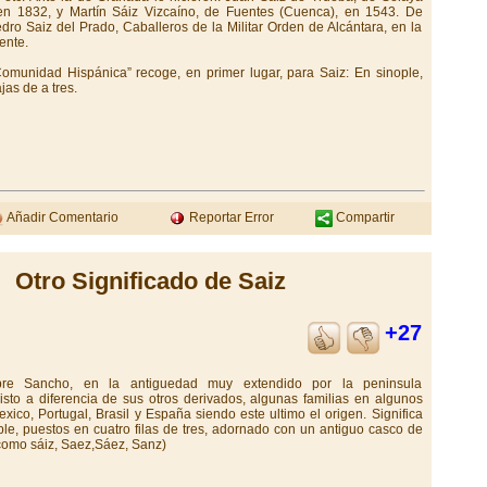
 en 1832, y Martín Sáiz Vizcaíno, de Fuentes (Cuenca), en 1543. De
dro Saiz del Prado, Caballeros de la Militar Orden de Alcántara, en la
ente.
omunidad Hispánica” recoge, en primer lugar, para Saiz: En sinople,
as de a tres.
Añadir Comentario
Reportar Error
Compartir
Otro Significado de Saiz
+27
mbre Sancho, en la antiguedad muy extendido por la peninsula
isto a diferencia de sus otros derivados, algunas familias en algunos
xico, Portugal, Brasil y España siendo este ultimo el origen. Significa
e, puestos en cuatro filas de tres, adornado con un antiguo casco de
 como sáiz, Saez,Sáez, Sanz)