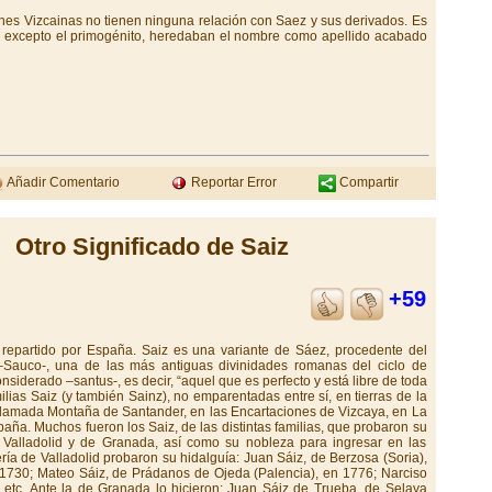
nes Vizcainas no tienen ninguna relación con Saez y sus derivados. Es
os, excepto el primogénito, heredaban el nombre como apellido acabado
Añadir Comentario
Reportar Error
Compartir
Otro Significado de Saiz
+59
y repartido por España. Saiz es una variante de Sáez, procedente del
Sauco-, una de las más antiguas divinidades romanas del ciclo de
onsiderado –santus-, es decir, “aquel que es perfecto y está libre de toda
ilias Saiz (y también Sainz), no emparentadas entre sí, en tierras de la
 llamada Montaña de Santander, en las Encartaciones de Vizcaya, en La
aña. Muchos fueron los Saiz, de las distintas familias, que probaron su
e Valladolid y de Granada, así como su nobleza para ingresar en las
ería de Valladolid probaron su hidalguía: Juan Sáiz, de Berzosa (Soria),
 1730; Mateo Sáiz, de Prádanos de Ojeda (Palencia), en 1776; Narciso
, etc. Ante la de Granada lo hicieron: Juan Sáiz de Trueba, de Selaya