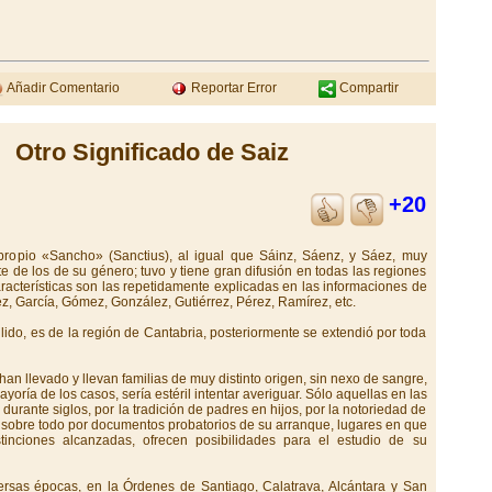
Añadir Comentario
Reportar Error
Compartir
Otro Significado de Saiz
+20
propio «Sancho» (Sanctius), al igual que Sáinz, Sáenz, y Sáez, muy
 de los de su género; tuvo y tiene gran difusión en todas las regiones
acterísticas son las repetidamente explicadas en las informaciones de
ez, García, Gómez, González, Gutiérrez, Pérez, Ramírez, etc.
llido, es de la región de Cantabria, posteriormente se extendió por toda
han llevado y llevan familias de muy distinto origen, sin nexo de sangre,
yoría de los casos, sería estéril intentar averiguar. Sólo aquellas en las
urante siglos, por la tradición de padres en hijos, por la notoriedad de
y sobre todo por documentos probatorios de su arranque, lugares en que
stinciones alcanzadas, ofrecen posibilidades para el estudio de su
rsas épocas, en la Órdenes de Santiago, Calatrava, Alcántara y San