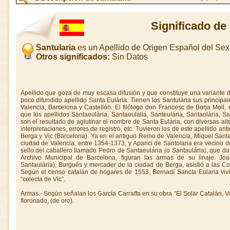
Significado de
Santularia
es un Apellido de Origen Español del Se
Otros significados:
Sin Datos
Apellido que goza de muy escasa difusión y que constituye una variante d
poco difundido apellido Santa Eulária. Tienen los Santulária sus principal
Valencia, Barcelona y Castellón. El filólogo don Francesc de Borja Moll, 
que los apellidos Santaeulària, Santaeulàlia, Santeulària, Santaolària, San
son el resultado de aglutinar el nombre de Santa Eulária, con diversas al
interpretaciones, errores de registro, etc. Tuvieron los de este apellido an
Berga y Vic (Barcelona). Ya en el antiguo Reino de Valencia, Miquel Santa
ciudad de Valencia, entre 1354-1373, y Aparici de Santolaria era vecino
sello del caballero llamado Pedro de Santaeulária (o Santaulária), que d
Archivo Municipal de Barcelona, figuran las armas de su linaje. Joa
Santaulária), Burgués y mercader de la ciudad de Berga, asistió a las C
Según el censo catalán de hogares de 1553, Bernadí Sancta Eularia viví
“colecta de Vic”.
Armas.- Según señalan los García Carraffa en su obra “El Solar Catalán, Va
floronado, (de oro).