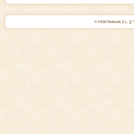
||
© HGM Network S.L.