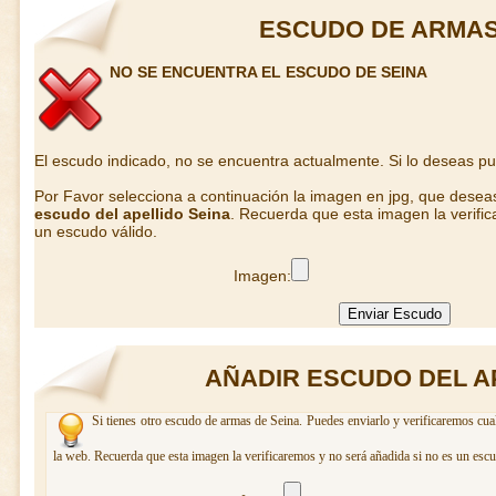
ESCUDO DE ARMAS
NO SE ENCUENTRA EL ESCUDO DE SEINA
El escudo indicado, no se encuentra actualmente. Si lo deseas p
Por Favor selecciona a continuación la imagen en jpg, que desea
escudo del apellido Seina
. Recuerda que esta imagen la verifi
un escudo válido.
Imagen:
AÑADIR ESCUDO DEL A
Si tienes otro escudo de armas de Seina. Puedes enviarlo y verificaremos cua
la web. Recuerda que esta imagen la verificaremos y no será añadida si no es un escu