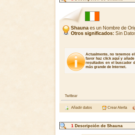
Shauna
es un Nombre de Orig
Otros significados:
Sin Dato
Actualmente, no tenemos el 
favor haz click aquí y añad
resultados en el buscador d
más grande de Internet.
Twittear
Añadir datos
Crear Alerta
1
Descripción de Shauna