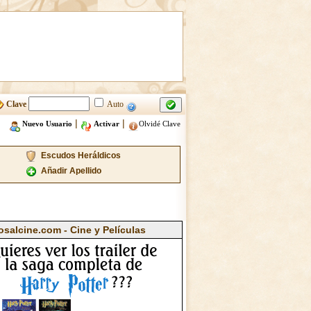
Clave
Auto
|
|
Nuevo Usuario
Activar
Olvidé Clave
Escudos Heráldicos
Añadir Apellido
osalcine.com - Cine y Películas