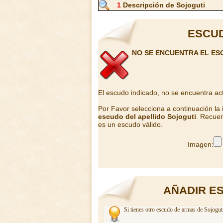
1
Descripción de Sojoguti
ESCUD
NO SE ENCUENTRA EL ES
El escudo indicado, no se encuentra ac
Por Favor selecciona a continuación la
escudo del apellido Sojoguti
. Recuer
es un escudo válido.
Imagen:
AÑADIR E
Si tienes otro escudo de armas de Sojoguti