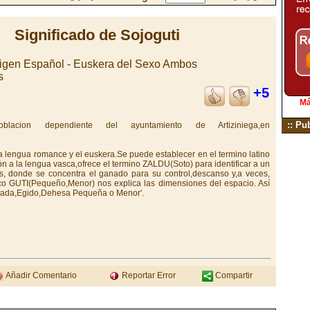
Significado de Sojoguti
rigen Español - Euskera del Sexo Ambos
s
+5
Má
:: Pu
blacion dependiente del ayuntamiento de Artiziniega,en
la lengua romance y el euskera.Se puede establecer en el termino latino
a la lengua vasca,ofrece el termino ZALDU(Soto) para identificar a un
les, donde se concentra el ganado para su control,descanso y,a veces,
asco GUTI(Pequeño,Menor) nos explica las dimensiones del espacio. Así
ajada,Egido,Dehesa Pequeña o Menor'.
Añadir Comentario
Reportar Error
Compartir