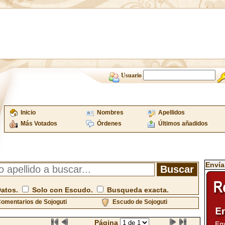
Usuario
Inicio
Nombres
Apellidos
Más Votados
Órdenes
Últimos añadidos
Envía
Datos.
Solo con Escudo.
Busqueda exacta.
omentarios de Sojoguti
Escudo de Sojoguti
Página