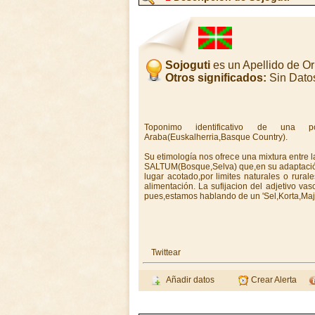
Sojoguti
es un Apellido de O
Otros significados:
Sin Dato
Toponimo identificativo de una po
Araba(Euskalherria,Basque Country).
Su etimología nos ofrece una mixtura entre 
SALTUM(Bosque,Selva) que,en su adaptación 
lugar acotado,por limites naturales o rura
alimentación. La sufijacion del adjetivo v
pues,estamos hablando de un 'Sel,Korta,M
Twittear
Añadir datos
Crear Alerta