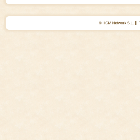
||
© HGM Network S.L.