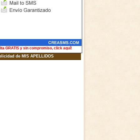
lta GRATIS y sin compromiso, click aquí!
blicidad de MIS APELLIDOS