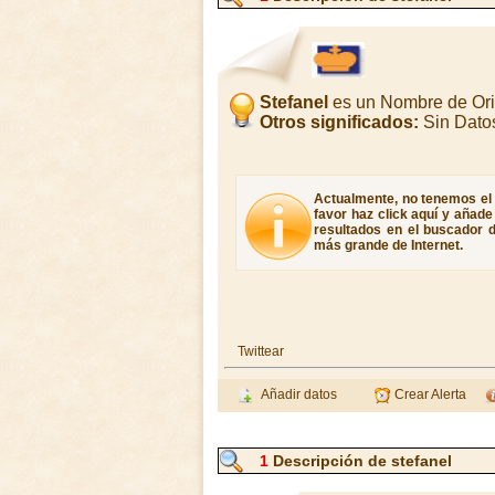
Stefanel
es un Nombre de Ori
Otros significados:
Sin Dato
Actualmente, no tenemos el s
favor haz click aquí y añad
resultados en el buscador d
más grande de Internet.
Twittear
Añadir datos
Crear Alerta
1
Descripción de stefanel