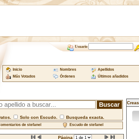
Usuario
Inicio
Nombres
Apellidos
Más Votados
Órdenes
Últimos añadidos
Creas
Datos.
Solo con Escudo.
Busqueda exacta.
omentarios de stefanel
Escudo de stefanel
Página