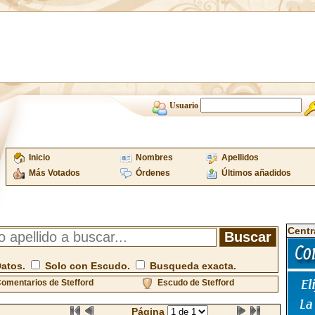
Usuario
Inicio
Nombres
Apellidos
Más Votados
Órdenes
Últimos añadidos
Centr
Datos.
Solo con Escudo.
Busqueda exacta.
omentarios de Stefford
Escudo de Stefford
Página