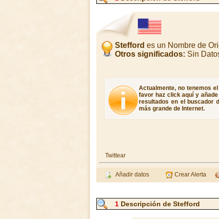
Stefford
es un Nombre de Ori
Otros significados:
Sin Dato
Actualmente, no tenemos el s
favor haz click aquí y añad
resultados en el buscador d
más grande de Internet.
Twittear
Añadir datos
Crear Alerta
1
Descripción de Stefford