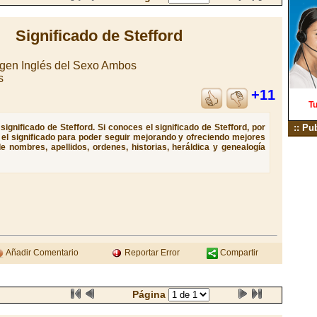
Significado de Stefford
gen Inglés del Sexo Ambos
s
+11
Tu
ignificado de Stefford. Si conoces el significado de Stefford, por
:: Pu
e el significado para poder seguir mejorando y ofreciendo mejores
e nombres, apellidos, ordenes, historias, heráldica y genealogía
Añadir Comentario
Reportar Error
Compartir
Página