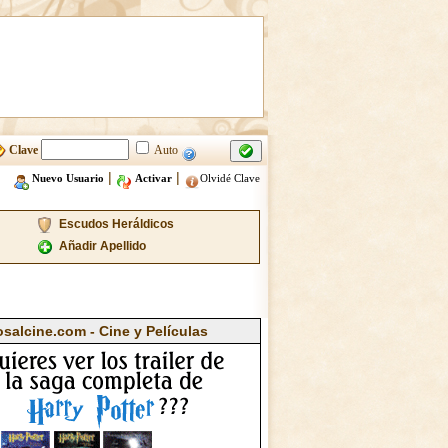
Clave
Auto
|
|
Nuevo Usuario
Activar
Olvidé Clave
Escudos Heráldicos
Añadir Apellido
osalcine.com - Cine y Películas