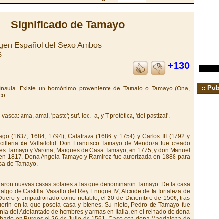
Significado de Tamayo
igen Español del Sexo Ambos
s
+130
:: Pub
nínsula. Existe un homónimo proveniente de Tamaio o Tamayo (Ona,
co.
a: ama, amai, 'pasto'; suf. loc. -a, y T protética, 'del pastizal'.
go (1637, 1684, 1794), Calatrava (1686 y 1754) y Carlos III (1792 y
cilleria de Valladolid. Don Francisco Tamayo de Mendoza fue creado
res Tamayo y Varona, Marques de Casa Tamayo, en 1775, y don Manuel
 en 1817. Dona Angela Tamayo y Ramirez fue autorizada en 1888 para
esa de Tamayo.
ndaron nuevas casas solares a las que denominaron Tamayo. De la casa
lgo de Castilla, Vasallo del Rey Enrique IV, Alcaide de la fortaleza de
 Duero y empadronado como notable, el 20 de Diciembre de 1506, tras
aquerin en la que poseía casa y bienes. Su nieto, Pedro de Tamayo fue
nía del Adelantado de hombres y armas en Italia, en el reinado de dona
chado en Burgos el 26 de Julio de 1561. Caso con dona Magdalena de