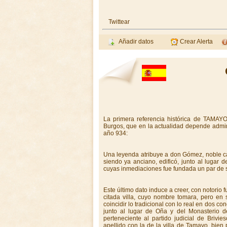
Twittear
Añadir datos
Crear Alerta
La primera referencia histórica de TAMAYO
Burgos, que en la actualidad depende admin
año 934:
Una leyenda atribuye a don Gómez, noble caba
siendo ya anciano, edificó, junto al lugar 
cuyas inmediaciones fue fundada un par de s
Este último dato induce a creer, con notorio 
citada villa, cuyo nombre tomara, pero en s
coincidir lo tradicional con lo real en dos co
junto al lugar de Oña y del Monasterio de
perteneciente al partido judicial de Brivi
apellido con la de la villa de Tamayo, bien