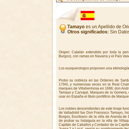
Tamayo
es un Apellido de Or
Otros significados:
Sin Dato
Origen: Catalán extendido por toda la pe
Burgos), con ramas en Navarra y el País Vas
Los eusquerologos proponen una etimología vasc
Probo su nobleza en las Ordenes de Santia
1794), y numerosas veces en la Real Chan
marques de Villahermosa en 1696; don And
Tamayo y Carvajal, Marques de la Gomera,
usar en España el titulo pontificio de Marqu
Los nobles descendientes de este linaje fu
de Valladolid fue Don Fransisco Tamayo, hida
Burgos, Escribano de la villa de Aranda de
de probar su hidalguía en la villa de Vill
Capitán de Caballos y Contador de la Capita
Juana 'La Loca', según su nombramiento fe