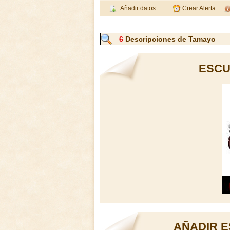
Añadir datos
Crear Alerta
6
Descripciones de Tamayo
ESCU
AÑADIR E