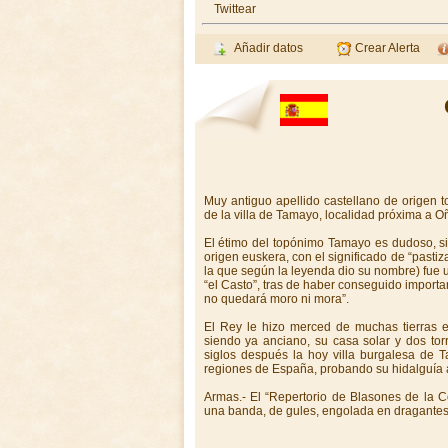
Twittear
Añadir datos
Crear Alerta
Muy antiguo apellido castellano de origen t
de la villa de Tamayo, localidad próxima a Oñ
El étimo del topónimo Tamayo es dudoso, si
origen euskera, con el significado de “pastiz
la que según la leyenda dio su nombre) fue 
“el Casto”, tras de haber conseguido importan
no quedará moro ni mora”.
El Rey le hizo merced de muchas tierras e
siendo ya anciano, su casa solar y dos to
siglos después la hoy villa burgalesa de 
regiones de España, probando su hidalguía a
Armas.- El “Repertorio de Blasones de la C
una banda, de gules, engolada en dragantes,