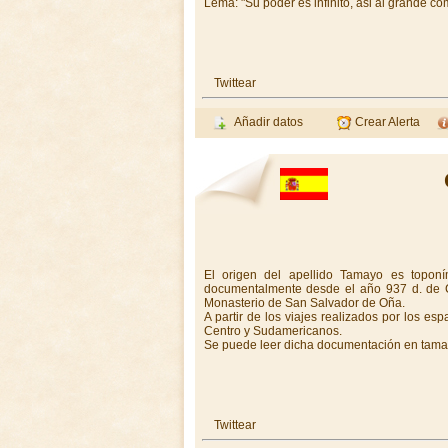
Lema: "Su poder es infinito, asi al grande co
Twittear
Añadir datos
Crear Alerta
El origen del apellido Tamayo es topon
documentalmente desde el año 937 d. de C
Monasterio de San Salvador de Oña.
A partir de los viajes realizados por los es
Centro y Sudamericanos.
Se puede leer dicha documentación en tamay
Twittear