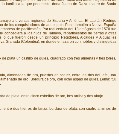
 de la familia a la que pertenecio dona Juana de Daza, madre de Santo
 Tamayo a diversas regiones de España y América. El capitán Rodrigo
no de los conquistadores de aquel país. Paso también a Nueva España
 empresa de pacificación. Por real cedula del 13 de Agosto de 1570 fue
e concediera a los hijos de Tamayo, repartimientos de tierras y otras
r lo que fueron desde un principio Regidores, Alcaldes y Alguaciles
va Granada (Colombia), en donde enlazaron con nobles y distinguidas
e plata un castillo de gules, cuadrado con tres almenas y tres torres,
.
ata, almenadas de oro, puestas en sotuer, entre las dos del jefe, una
ata almenado de oro. Bordura de oro, con ocho aspas de gules. Lema: 'Su
.
 de plata, entre cinco estrellas de oro, tres arriba y dos abajo.
o, entre dos hierros de lanza; bordura de plata, con cuatro arminos de