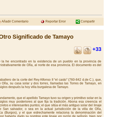
Añadir Comentario
Reportar Error
Compartir
Otro Significado de Tamayo
+33
 la he encontrado en la existencia de un pueblo en la provincia de
istrativamente de Oña, al norte de esa provincia. El documento es del
llero de la corte del Rey Alfonso II “el casto” (760-842 d.de C.), que,
de Oña, su casa solar y dos torres, llamadas las Torres de Tamayo, en
iglos después la hoy villa burgalesa de Tamayo.
fundamento, que el apellido Tamayo tuvo su origen y primitivo solar en la
iglos muy posteriores al que fija la tradición. Abona esa creencia el
ncretos e interesantes puntos; el que sitúa el más antiguo solar del linaje
 San salvador, o sea en la actual jurisdicción de la villa de Oña,
esca (Burgos), y el que estrechamente relaciona la denominación del
 por haberla dado su nombre este linaje en razón de señorío, bien por