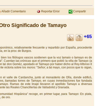
Añadir Comentario
Reportar Error
Compartir
Otro Significado de Tamayo
+65
oponímico, relativamente frecuente y repartido por España, procedente
a, en la prov. de Burgos.
 bien los filólogos vascos sostienen que la voz tamaio o tamayo es de
al”. Cuentan las crónicas que el primero que pobló la villa de Tamayo (a
un tal don Goméz, apodado el Talmayo por haber dicho al Rey Alfonso II
te victoria sobre los moros: “Señor; a tal mayo, con pocos que lo sigan,
n el valle de Cardancha, junto al monasterio de Oña, donde edificó,
rres, llamadas torres de Tamayo, en cuyas inmediaciones fue fundada
Tamayo. Ramas de este linaje llevaron el apellido Tamayo a diversas
nte las Reales Chancillerías de Valladolid y Granada.
omunidad Hispánica” recoge, en primer lugar, para Tamayo: En plata,
 de oro.