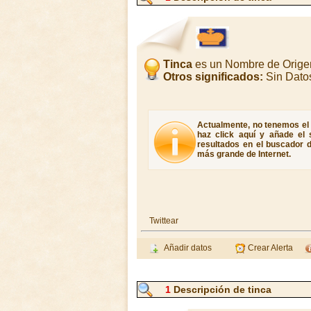
Tinca
es un Nombre de Orige
Otros significados:
Sin Dato
Actualmente, no tenemos el s
haz click aquí y añade el 
resultados en el buscador d
más grande de Internet.
Twittear
Añadir datos
Crear Alerta
1
Descripción de tinca