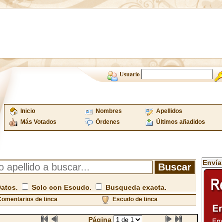
Usuario
Inicio
Nombres
Apellidos
Más Votados
Órdenes
Últimos añadidos
Envía
Datos.
Solo con Escudo.
Busqueda exacta.
omentarios de tinca
Escudo de tinca
Página