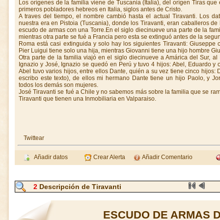
Los orígenes de la familia viene de Tuscania (Italia), del orígen Tiras q
primeros pobladores hebreos en Italia, siglos antes de Cristo.
A traves del tiempo, el nombre cambió hasta el actual Tiravanti. Los dat
nuestra era en Pistoia (Tuscania), donde los Tiravanti, eran caballeros de 
escudo de armas con una Torre.En el siglo diecinueve una parte de la fam
mientras otra parte se fué a Francia pero esta se extinguó antes de la segu
Roma está casi extinguida y solo hay los siguientes Tiravanti: Giuseppe c
Pier Luigui tiene solo una hija, mientras Giovanni tiene una hijo hombre Gi
Otra parte de la familia viajó en el siglo diecinueve a Amárica del Sur, al
Ignazio y José, Ignazio se quedó en Perú y tuvo 4 hijos: Abel, Eduardo y
Abel tuvo varios hijos, entre ellos Dante, quién a su vez tiene cinco hijos
escribo este texto), de ellos mi hermano Dante tiene un hijo Paolo, y Jo
todos los demás son mujeres.
José Tiravanti se fué a Chile y no sabemos más sobre la familia que se ra
Tiravanti que tienen una Inmobiliaria en Valparaiso.
Twittear
Añadir datos
Crear Alerta
Añadir Comentario
2
Descripción de Tiravanti
ESCUDO DE ARMAS D