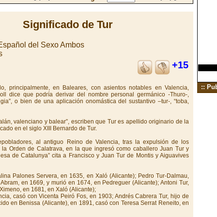
Significado de Tur
 Español del Sexo Ambos
s
+15
:: Pu
ado, principalmente, en Baleares, con asientos notables en Valencia,
Moll dice que podría derivar del nombre personal germánico -Thuro-,
ia”, o bien de una aplicación onomástica del sustantivo –tur-, “toba,
alán, valenciano y balear”, escriben que Tur es apellido originario de la
cado en el siglo XIII Bernardo de Tur.
pobladores, al antiguo Reino de Valencia, tras la expulsión de los
la Orden de Calatrava, en la que ingresó como caballero Juan Tur y
blesa de Catalunya” cita a Francisco y Juan Tur de Montis y Aiguavives
lina Palones Servera, en 1635, en Xaló (Alicante); Pedro Tur-Dalmau,
Abram, en 1669, y murió en 1674, en Pedreguer (Alicante); Antoni Tur,
Ximeno, en 1681, en Xaló (Alicante);
cia, casó con Vicenta Peiró Fos, en 1903; Andrés Cabrera Tur, hijo de
cido en Benissa (Alicante), en 1891, casó con Teresa Serrat Reneito, en