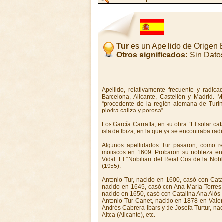
Tur
es un Apellido de Origen
Otros significados:
Sin Dato
Apellido, relativamente frecuente y radic
Barcelona, Alicante, Castellón y Madrid. 
“procedente de la región alemana de Turing
piedra caliza y porosa”.
Los García Carraffa, en su obra “El solar cat
isla de Ibiza, en la que ya se encontraba radi
Algunos apellidados Tur pasaron, como re
moriscos en 1609. Probaron su nobleza en 
Vidal. El “Nobiliari del Reial Cos de la No
(1955).
Antonio Tur, nacido en 1600, casó con Cata
nacido en 1645, casó con Ana María Torres 
nacido en 1650, casó con Catalina Ana Alós 
Antonio Tur Canet, nacido en 1878 en Valen
Andrés Cabrera Ibars y de Josefa Turtur, na
Altea (Alicante), etc.