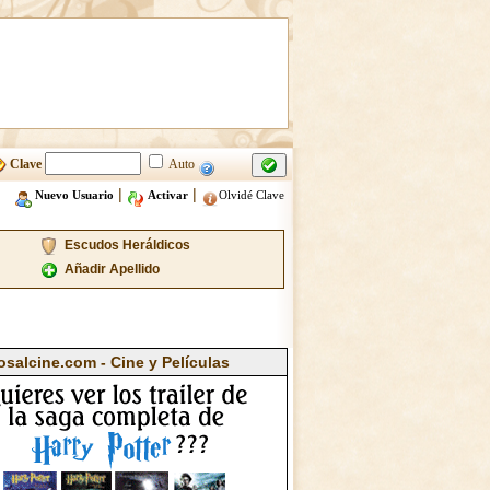
Clave
Auto
|
|
Nuevo Usuario
Activar
Olvidé Clave
Escudos Heráldicos
Añadir Apellido
osalcine.com - Cine y Películas