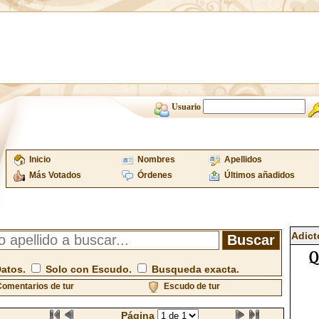
Usuario
Inicio
Nombres
Apellidos
Más Votados
Órdenes
Últimos añadidos
Adict
Datos.
Solo con Escudo.
Busqueda exacta.
omentarios de tur
Escudo de tur
Página