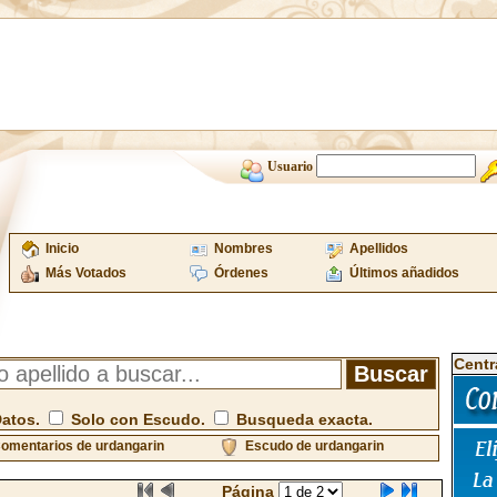
Usuario
Inicio
Nombres
Apellidos
Más Votados
Órdenes
Últimos añadidos
Centr
Datos.
Solo con Escudo.
Busqueda exacta.
omentarios de urdangarin
Escudo de urdangarin
Página