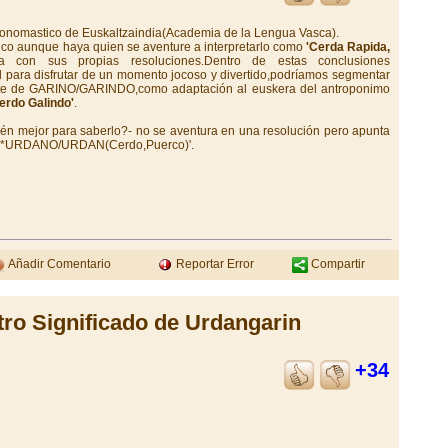
r onomastico de Euskaltzaindia(Academia de la Lengua Vasca).
gico aunque haya quien se aventure a interpretarlo como
'Cerda Rapida,
ia con sus propias resoluciones.Dentro de estas conclusiones
d para disfrutar de un momento jocoso y divertido,podríamos segmentar
te de GARINO/GARINDO,como adaptación al euskera del antroponimo
Cerdo Galindo'
.
ién mejor para saberlo?- no se aventura en una resolución pero apunta
ntra *URDANO/URDAN(Cerdo,Puerco)'.
Añadir Comentario
Reportar Error
Compartir
tro Significado de Urdangarin
+34