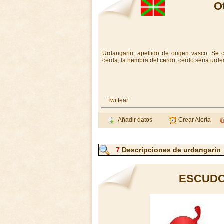
O
Urdangarin, apellido de origen vasco. Se 
cerda, la hembra del cerdo, cerdo seria urdea
Twittear
Añadir datos
Crear Alerta
7
Descripciones de urdangarin
ESCUDO