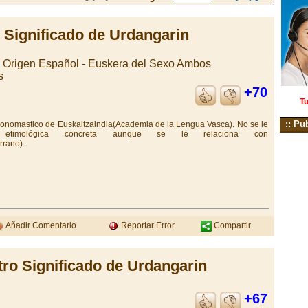
Significado de Urdangarin
e Origen Español - Euskera del Sexo Ambos
s
+70
Tu
:: Pu
r onomastico de Euskaltzaindia(Academia de la Lengua Vasca). No se le
n etimológica concreta aunque se le relaciona con
rano).
Añadir Comentario
Reportar Error
Compartir
tro Significado de Urdangarin
+67