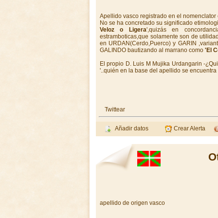
Apellido vasco registrado en el nomenclato
No se ha concretado su significado etimolo
Veloz o Ligera
',quizás en concordanc
estramboticas,que solamente son de utilida
en URDAN(Cerdo,Puerco) y GARIN ,varian
GALINDO bautizando al marrano como
'El 
El propio D. Luis M Mujika Urdangarin -¿Qu
'..quién en la base del apellido se encue
Twittear
Añadir datos
Crear Alerta
O
apellido de origen vasco