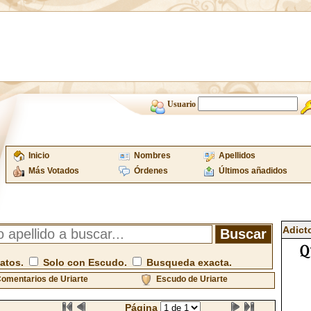
Usuario
Inicio
Nombres
Apellidos
Más Votados
Órdenes
Últimos añadidos
Adict
atos.
Solo con Escudo.
Busqueda exacta.
omentarios de Uriarte
Escudo de Uriarte
Página