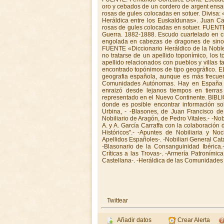
oro y cebados de un cordero de argent ensan
rosas de gules colocadas en sotuer. Divisa: 
Heráldica entre los Euskaldunas». Juan Ca
rosas de gules colocadas en sotuer. FUENT
Guerra. 1882-1888. Escudo cuartelado en cr
engolada en cabezas de dragones de sinopl
FUENTE «Diccionario Heráldico de la Nobl
no tratarse de un apellido toponímico, los
apellido relacionados con pueblos y villas
encontrado topónimos de tipo geográfico. E
geografia española, aunque es más frecuen
Comunidades Autónomas. Hay en España un
enraizó desde lejanos tiempos en tierra
representado en el Nuevo Continente. BIBLI
donde es posible encontrar información s
Urbina, - -Blasones, de Juan Francisco de
Nobiliario de Aragón, de Pedro Vitales.- -Nob
A. y A. García Carraffa con la colaboració
Históricos".- -Apuntes de Nobiliaria y No
Apellidos Españoles-. -Nobiliari General Cat
-Blasonario de la Consanguinidad Ibérica.-
Críticas a las Trovas-. -Armería Patronímic
Castellana-. -Heráldica de las Comunidades 
Twittear
Añadir datos
Crear Alerta