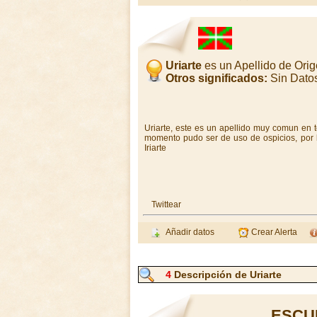
Uriarte
es un Apellido de Ori
Otros significados:
Sin Dato
Uriarte, este es un apellido muy comun en t
momento pudo ser de uso de ospicios, por l
Iriarte
Twittear
Añadir datos
Crear Alerta
4
Descripción de Uriarte
ESCU