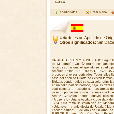
Twittear
Añadir datos
Crear Alerta
Uriarte
es un Apellido de Ori
Otros significados:
Sin Dato
URIARTE ORIGEN Y SIGNIFICADO Según los es
(de Mondragón, Guipúzcoa). Concretamente,
largo de su historia, el apellido se repartió 
América Latina. APELLIDOS DERIVADOS A ve
proceden diversos derivados. Todos ellos ti
caso del apellido Uriarte no existen formas
Bizkaia, donde radicó su casa solar primitiv
en un bello palacio barroco, bajo las trazas
cual campea un escudo con las armas de lo
pasaron por las manos de los linajes de Arti
Araotz, Gipuzkoa, donde todavía existen
«Arozena», «Uriarte Azpikoa», que data de
1754. Otra rama se estableció en Mondra
«Uriarte»en la anteiglesia de Udala ( M
Escudo partido: 1º de oro con un árbol de 
FUENTE: Fernando González-Doria. Escudo p