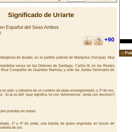
Significado de Uriarte
gen Español del Sexo Ambos
s
+90
:: Pub
nteiglesia de Ipaster, en el partido judicial de Marquina (Vizcaya). Muy
epetidas veces en las Ordenes de Santiago, Carlos III, en las Reales
la Real Compañia de Guardias Marinas, y ante las Juntas Generales de
os en palo y cebados de un cordero de plata ensangrentado; y 2º de oro,
: 'Jo ta su ibili' (que significa 've con vehemencia', 'anda con decision')
ules puestas en sotuer.
elado, 1º y 4º de plata, una banda de gules engolada en bocas de
strella de oro.