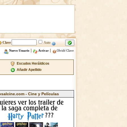
Clave
Auto
|
|
Nuevo Usuario
Activar
Olvidé Clave
Escudos Heráldicos
Añadir Apellido
osalcine.com - Cine y Películas