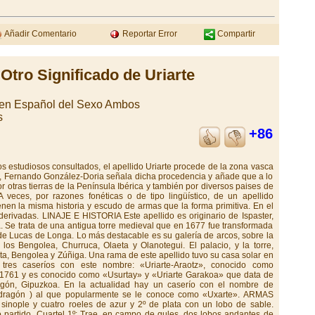
Añadir Comentario
Reportar Error
Compartir
Otro Significado de Uriarte
gen Español del Sexo Ambos
s
+86
tudiosos consultados, el apellido Uriarte procede de la zona vasca
 Fernando González-Doria señala dicha procedencia y añade que a lo
por otras tierras de la Península Ibérica y también por diversos paises de
ces, por razones fonéticas o de tipo lingüístico, de un apellido
enen la misma historia y escudo de armas que la forma primitiva. En el
 derivadas. LINAJE E HISTORIA Este apellido es originario de Ispaster,
a. Se trata de una antigua torre medieval que en 1677 fue transformada
 de Lucas de Longa. Lo más destacable es su galería de arcos, sobre la
s Bengolea, Churruca, Olaeta y Olanotegui. El palacio, y la torre,
eta, Bengolea y Zúñiga. Una rama de este apellido tuvo su casa solar en
 tres caseríos con este nombre: «Uriarte-Araotz», conocido como
 1761 y es conocido como «Usurtay» y «Uriarte Garakoa» que data de
gón, Gipuzkoa. En la actualidad hay un caserío con el nombre de
ondragón ) al que popularmente se le conoce como «Uxarte». ARMAS
sinople y cuatro roeles de azur y 2º de plata con un lobo de sable.
artido. Cuartel 1º: Trae, en campo de gules, dos lobos andantes de