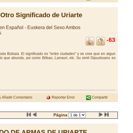
Otro Significado de Uriarte
gen Español - Euskera del Sexo Ambos
s
-63
oda Bizkaia. El significado es "entre ciudades" y se cree que en algun
o que abunda, asi como Bilbao, Larrauri, etc. Su simil Gipuzkoano es
Añadir Comentario
Reportar Error
Compartir
Página
DO DE ARMAS DE URIARTE