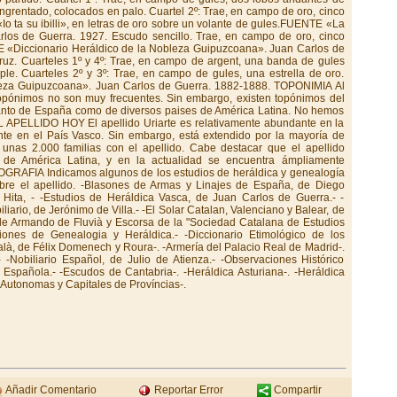
grentado, colocados en palo. Cuartel 2º: Trae, en campo de oro, cinco
«Io ta su ibilli», en letras de oro sobre un volante de gules.FUENTE «La
rlos de Guerra. 1927. Escudo sencillo. Trae, en campo de oro, cinco
E «Diccionario Heráldico de la Nobleza Guipuzcoana». Juan Carlos de
uz. Cuarteles 1º y 4º: Trae, en campo de argent, una banda de gules
e. Cuarteles 2º y 3º: Trae, en campo de gules, una estrella de oro.
eza Guipuzcoana». Juan Carlos de Guerra. 1882-1888. TOPONIMIA Al
 topónimos no son muy frecuentes. Sin embargo, existen topónimos del
 tanto de España como de diversos paises de América Latina. No hemos
L APELLIDO HOY El apellido Uriarte es relativamente abundante en la
te en el País Vasco. Sin embargo, está extendido por la mayoría de
as 2.000 familias con el apellido. Cabe destacar que el apellido
s de América Latina, y en la actualidad se encuentra ámpliamente
OGRAFIA Indicamos algunos de los estudios de heráldica y genealogía
obre el apellido. -Blasones de Armas y Linajes de España, de Diego
 Hita, - -Estudios de Heráldica Vasca, de Juan Carlos de Guerra.- -
iliario, de Jerónimo de Villa.- -El Solar Catalan, Valenciano y Balear, de
n de Armando de Fluvià y Escorsa de la "Sociedad Catalana de Estudios
ciones de Genealogia y Heráldica.- -Diccionario Etimológico de los
alà, de Félix Domenech y Roura-. -Armería del Palacio Real de Madrid-.
 -Nobiliario Español, de Julio de Atienza.- -Observaciones Histórico
a Española.- -Escudos de Cantabria-. -Heráldica Asturiana-. -Heráldica
Autonomas y Capitales de Províncias-.
Añadir Comentario
Reportar Error
Compartir