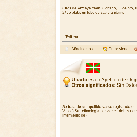
Otros de Vizcaya traen: Cortado, 1º de oro, 
2º de plata, un lobo de sable andante.
Twittear
Añadir datos
Crear Alerta
Uriarte
es un Apellido de Ori
Otros significados:
Sin Dato
Se trata de un apellido vasco registrado e
Vasca).Su etimología deviene del sustant
intermedio de).