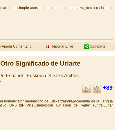
un arbol de sinople acostado de cuatro roeles de azur, dos a cada lado;
Añadir Comentario
Reportar Error
Compartir
Otro Significado de Uriarte
gen Español - Euskera del Sexo Ambos
s
+89
n el nomenclátor onomástico de Euskaltzaindia(Academia de la Lengua
ivo URI/(H)IRI(Villa,Ciudad)con sufijación de "-arte" (Entre,Lugar