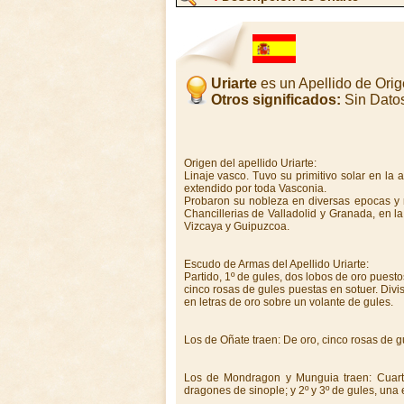
Uriarte
es un Apellido de Ori
Otros significados:
Sin Dato
Origen del apellido Uriarte:
Linaje vasco. Tuvo su primitivo solar en la a
extendido por toda Vasconia.
Probaron su nobleza en diversas epocas y r
Chancillerias de Valladolid y Granada, en 
Vizcaya y Guipuzcoa.
Escudo de Armas del Apellido Uriarte:
Partido, 1º de gules, dos lobos de oro puest
cinco rosas de gules puestas en sotuer. Divisa
en letras de oro sobre un volante de gules.
Los de Oñate traen: De oro, cinco rosas de g
Los de Mondragon y Munguia traen: Cuart
dragones de sinople; y 2º y 3º de gules, una e