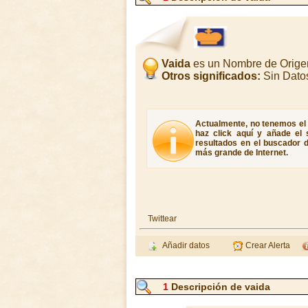
Vaida
es un Nombre de Orige
Otros significados:
Sin Dato
Actualmente, no tenemos el s
haz click aquí y añade el 
resultados en el buscador d
más grande de Internet.
Twittear
Añadir datos
Crear Alerta
1
Descripción de vaida