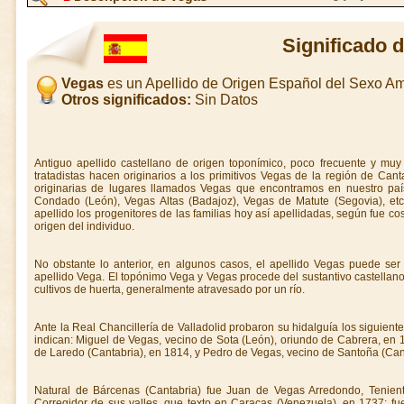
Significado 
Vegas
es un Apellido de Origen Español del Sexo A
Otros significados:
Sin Datos
Antiguo apellido castellano de origen toponímico, poco frecuente y mu
tratadistas hacen originarios a los primitivos Vegas de la región de Canta
originarias de lugares llamados Vegas que encontramos en nuestro paí
Condado (León), Vegas Altas (Badajoz), Vegas de Matute (Segovia), etc
apellido los progenitores de las familias hoy así apellidadas, según fue c
origen del individuo.
No obstante lo anterior, en algunos casos, el apellido Vegas puede ser 
apellido Vega. El topónimo Vega y Vegas procede del sustantivo castellano –
cultivos de huerta, generalmente atravesado por un río.
Ante la Real Chancillería de Valladolid probaron su hidalguía los siguien
indican: Miguel de Vegas, vecino de Sota (León), oriundo de Cabrera, en
de Laredo (Cantabria), en 1814, y Pedro de Vegas, vecino de Santoña (Can
Natural de Bárcenas (Cantabria) fue Juan de Vegas Arredondo, Tenient
Corregidor de sus valles, que texto en Caracas (Venezuela), en 1737; 