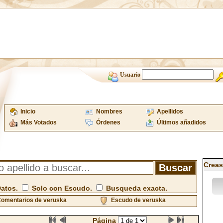
Usuario
Inicio
Nombres
Apellidos
Más Votados
Órdenes
Últimos añadidos
Creas
Datos.
Solo con Escudo.
Busqueda exacta.
omentarios de veruska
Escudo de veruska
Página