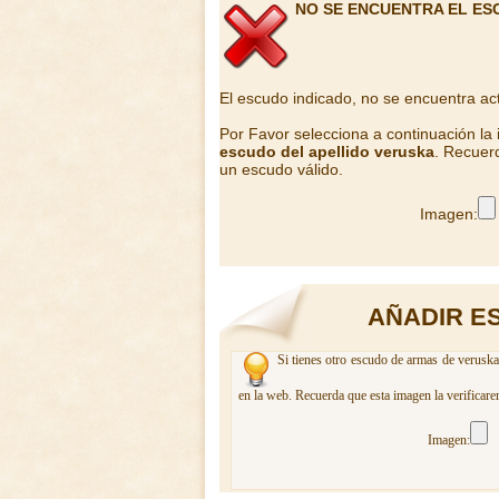
NO SE ENCUENTRA EL ES
El escudo indicado, no se encuentra ac
Por Favor selecciona a continuación la
escudo del apellido veruska
. Recuerd
un escudo válido.
Imagen:
AÑADIR E
Si tienes otro escudo de armas de veruska
en la web. Recuerda que esta imagen la verificare
Imagen: