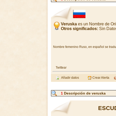
Veruska
es un Nombre de Or
Otros significados:
Sin Dato
Nombre femenino Ruso, en español se tradu
Twittear
Añadir datos
Crear Alerta
1
Descripción de veruska
ESCU