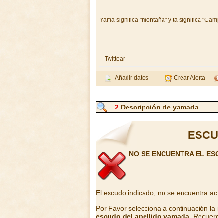
Yama significa "montaña" y ta significa "Cam
Twittear
Añadir datos
Crear Alerta
2
Descripción de yamada
ESCU
NO SE ENCUENTRA EL ES
El escudo indicado, no se encuentra ac
Por Favor selecciona a continuación la
escudo del apellido yamada
. Recuerd