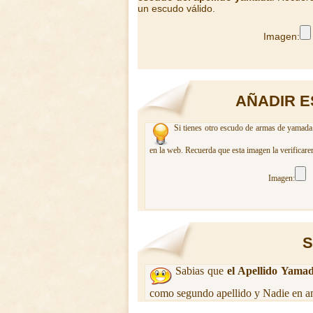
un escudo válido.
Imagen:
AÑADIR E
Si tienes otro escudo de armas de yamada.
en la web. Recuerda que esta imagen la verificare
Imagen:
S
Sabias que
el Apellido Yama
como segundo apellido y Nadie en am