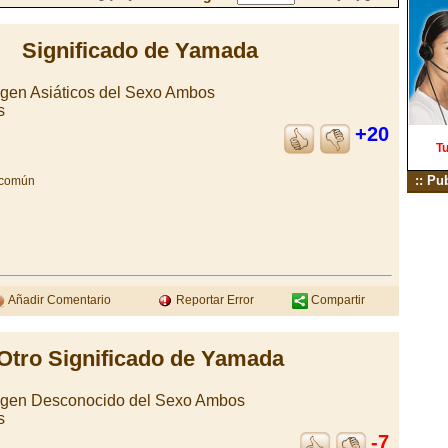
Significado de Yamada
igen Asiáticos del Sexo Ambos
s
+20
Tu
:: Pu
y común
Añadir Comentario
Reportar Error
Compartir
Otro Significado de Yamada
rigen Desconocido del Sexo Ambos
s
-7