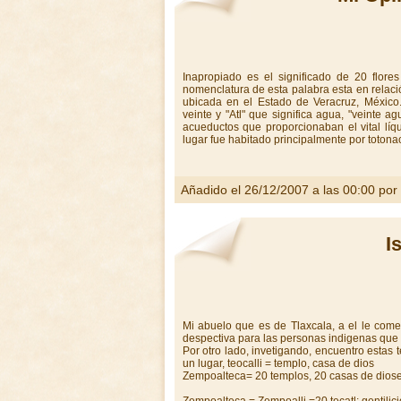
Inapropiado es el significado de 20 flore
nomenclatura de esta palabra esta en rel
ubicada en el Estado de Veracruz, México.
veinte y "Atl" que significa agua, "veinte 
acueductos que proporcionaban el vital líq
lugar fue habitado principalmente por totona
Añadido el 26/12/2007 a las 00:00 por
I
Mi abuelo que es de Tlaxcala, a el le com
despectiva para las personas indigenas que
Por otro lado, invetigando, encuentro estas te
un lugar, teocalli = templo, casa de dios
Zempoalteca= 20 templos, 20 casas de dios