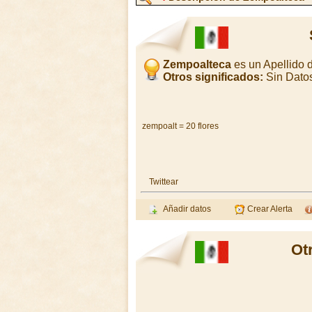
Zempoalteca
es un Apellido 
Otros significados:
Sin Dato
zempoalt = 20 flores
Twittear
Añadir datos
Crear Alerta
Ot