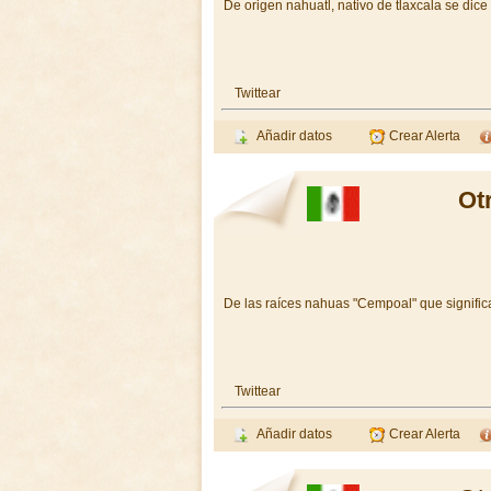
De origen nahuatl, nativo de tlaxcala se dic
Twittear
Añadir datos
Crear Alerta
Ot
De las raíces nahuas "Cempoal" que significa 
Twittear
Añadir datos
Crear Alerta