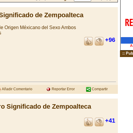
Significado de Zempoalteca
de Origen Méxicano del Sexo Ambos
s
+96
A
:: Pub
Añadir Comentario
Reportar Error
Compartir
ro Significado de Zempoalteca
+41