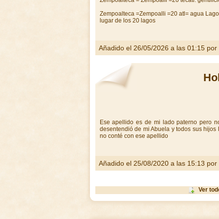
Zempoalteca = Zempoalli =20 tecatl: gentilici
Zempoalteca =Zempoalli =20 atl= agua Lago=
lugar de los 20 lagos
Añadido el 26/05/2026 a las 01:15 por
Ho
Ese apellido es de mi lado paterno pero no
desentendió de mi Abuela y todos sus hijos 
no conté con ese apellido
Añadido el 25/08/2020 a las 15:13 por
Ver to