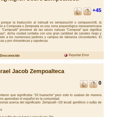
+45
s porque la traducción al nahuatl es sempasuchil o cempaxochitl, la
ación a Cempoala o Zempoala es una zona arqueológica mesoamericana
 "Cempoalli" proviene de las raíces nahuas "Cempoal" que significa
aguas", dicha ciudad contaba con una gran cantidad de canales riego y
uido a los numerosos jardines y campos de labranza circundantes. El
cas y por chinantecas y zapotecas.
Reportar Error
Desconocido
srael Jacob Zempoalteca
0
entaron que significaba "20 huarache" pero esto lo usaban de manera
 no aprendian el español en la comunidad.
orias acerca del significado: Zempoalli =20 tecatl: gentilicio o sufijo de
es