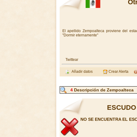
Ot
El apellido Zempoalteca proviene del esta
"Dormir eternamente"
Twittear
Añadir datos
Crear Alerta
4
Descripción de Zempoalteca
ESCUDO
NO SE ENCUENTRA EL ES