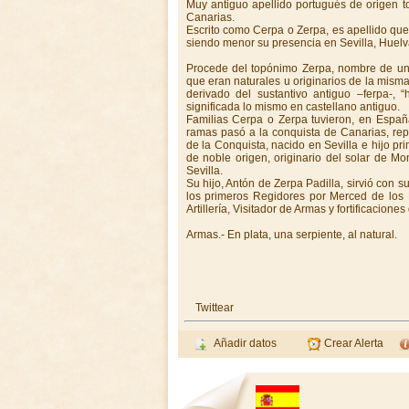
Muy antiguo apellido portugués de origen t
Canarias.
Escrito como Cerpa o Zerpa, es apellido que
siendo menor su presencia en Sevilla, Huelva
Procede del topónimo Zerpa, nombre de una
que eran naturales u originarios de la mis
derivado del sustantivo antiguo –ferpa-,
significada lo mismo en castellano antiguo.
Familias Cerpa o Zerpa tuvieron, en Españ
ramas pasó a la conquista de Canarias, re
de la Conquista, nacido en Sevilla e hijo pr
de noble origen, originario del solar de M
Sevilla.
Su hijo, Antón de Zerpa Padilla, sirvió con 
los primeros Regidores por Merced de los 
Artillería, Visitador de Armas y fortificacion
Armas.- En plata, una serpiente, al natural.
Twittear
Añadir datos
Crear Alerta