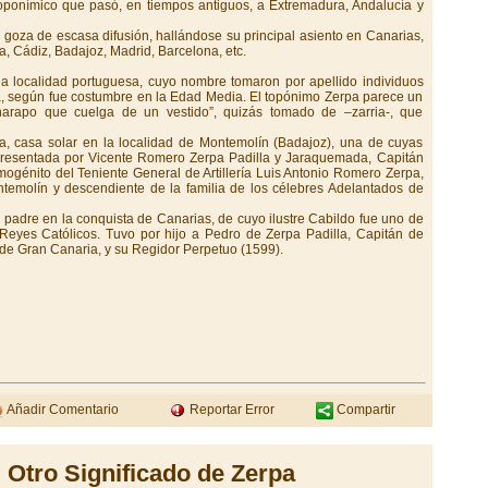
oponímico que pasó, en tiempos antiguos, a Extremadura, Andalucía y
 goza de escasa difusión, hallándose su principal asiento en Canarias,
, Cádiz, Badajoz, Madrid, Barcelona, etc.
 localidad portuguesa, cuyo nombre tomaron por apellido individuos
ma, según fue costumbre en la Edad Media. El topónimo Zerpa parece un
 “harapo que cuelga de un vestido”, quizás tomado de –zarria-, que
a, casa solar en la localidad de Montemolín (Badajoz), una de cuyas
presentada por Vicente Romero Zerpa Padilla y Jaraquemada, Capitán
imogénito del Teniente General de Artillería Luis Antonio Romero Zerpa,
ontemolín y descendiente de la familia de los célebres Adelantados de
su padre en la conquista de Canarias, de cuyo ilustre Cabildo fue uno de
Reyes Católicos. Tuvo por hijo a Pedro de Zerpa Padilla, Capitán de
es de Gran Canaria, y su Regidor Perpetuo (1599).
Añadir Comentario
Reportar Error
Compartir
Otro Significado de Zerpa