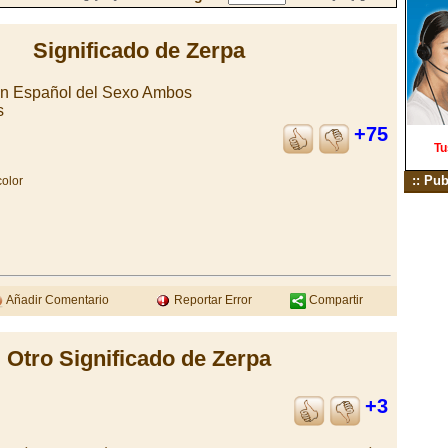
Significado de Zerpa
en Español del Sexo Ambos
s
+75
Tu
:: Pub
olor
Añadir Comentario
Reportar Error
Compartir
Otro Significado de Zerpa
+3