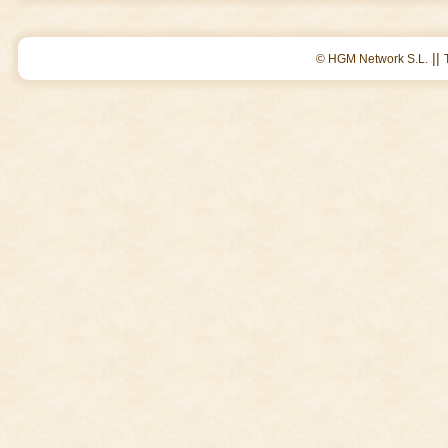
||
© HGM Network S.L.