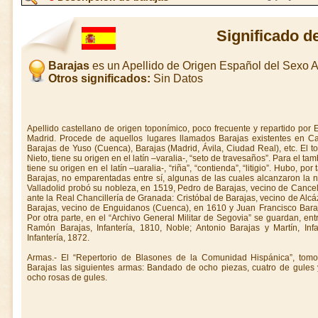
Significado d
Barajas
es un Apellido de Origen Español del Sexo
Otros significados:
Sin Datos
Apellido castellano de origen toponímico, poco frecuente y repartido por 
Madrid. Procede de aquellos lugares llamados Barajas existentes en Ca
Barajas de Yuso (Cuenca), Barajas (Madrid, Ávila, Ciudad Real), etc. El t
Nieto, tiene su origen en el latín –varalia-, “seto de travesaños”. Para el ta
tiene su origen en el latín –uaralia-, “riña”, “contienda”, “litigio”. Hubo, por
Barajas, no emparentadas entre sí, algunas de las cuales alcanzaron la no
Valladolid probó su nobleza, en 1519, Pedro de Barajas, vecino de Cance
ante la Real Chancillería de Granada: Cristóbal de Barajas, vecino de Alc
Barajas, vecino de Enguidanos (Cuenca), en 1610 y Juan Francisco Baraj
Por otra parte, en el “Archivo General Militar de Segovia” se guardan, entr
Ramón Barajas, Infantería, 1810, Noble; Antonio Barajas y Martín, Inf
Infantería, 1872.
Armas.- El “Repertorio de Blasones de la Comunidad Hispánica”, tomo
Barajas las siguientes armas: Bandado de ocho piezas, cuatro de gules y
ocho rosas de gules.