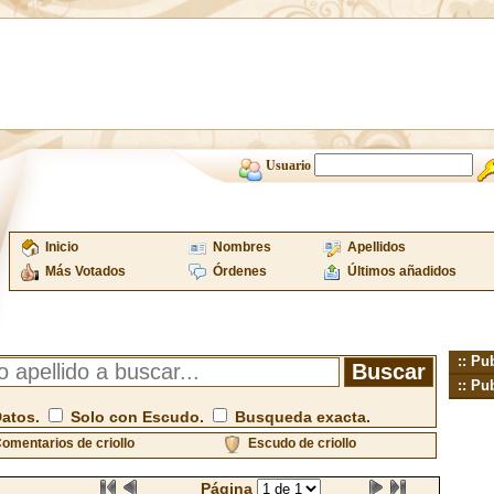
Usuario
Inicio
Nombres
Apellidos
Más Votados
Órdenes
Últimos añadidos
:: Pu
:: Pu
Datos.
Solo con Escudo.
Busqueda exacta.
omentarios de criollo
Escudo de criollo
Página