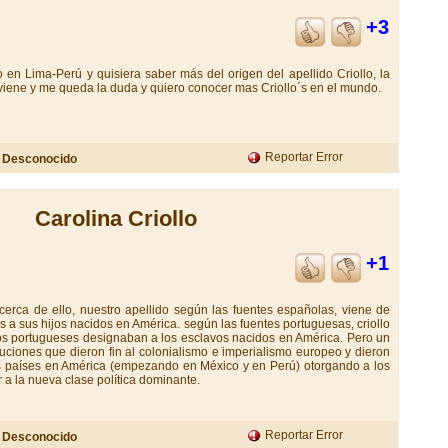
+3
 en Lima-Perú y quisiera saber más del origen del apellido Criollo, la
ene y me queda la duda y quiero conocer mas Criollo´s en el mundo.
r
Reportar Error
Desconocido
Carolina Criollo
+1
acerca de ello, nuestro apellido según las fuentes españolas, viene de
 a sus hijos nacidos en América. según las fuentes portuguesas, criollo
 los portugueses designaban a los esclavos nacidos en América. Pero un
voluciones que dieron fin al colonialismo e imperialismo europeo y dieron
s países en América (empezando en México y en Perú) otorgando a los
r a la nueva clase política dominante.
r
Reportar Error
Desconocido