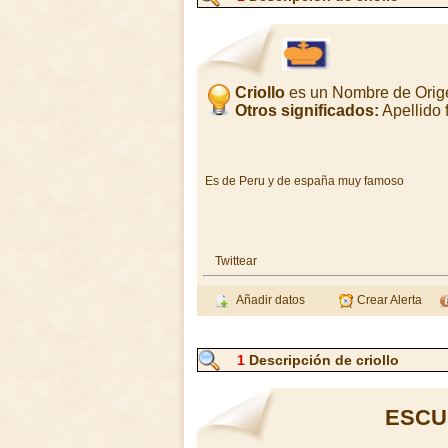
Criollo
es un Nombre de Orig
Otros significados:
Apellido
Es de Peru y de españa muy famoso
Twittear
Añadir datos
Crear Alerta
1
Descripción de criollo
ESCU