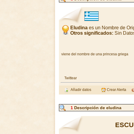
Eludina
es un Nombre de Ori
Otros significados:
Sin Dato
viene del nombre de una princesa griega
Twittear
Añadir datos
Crear Alerta
1
Descripción de eludina
ESCU