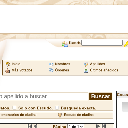
Usuario
Inicio
Nombres
Apellidos
Más Votados
Órdenes
Últimos añadidos
Creas
Datos.
Solo con Escudo.
Busqueda exacta.
omentarios de eludina
Escudo de eludina
Página