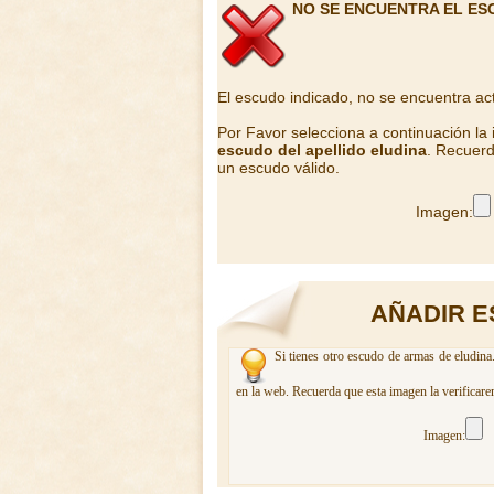
NO SE ENCUENTRA EL ES
El escudo indicado, no se encuentra ac
Por Favor selecciona a continuación la
escudo del apellido eludina
. Recuerd
un escudo válido.
Imagen:
AÑADIR E
Si tienes otro escudo de armas de eludina
en la web. Recuerda que esta imagen la verificare
Imagen: